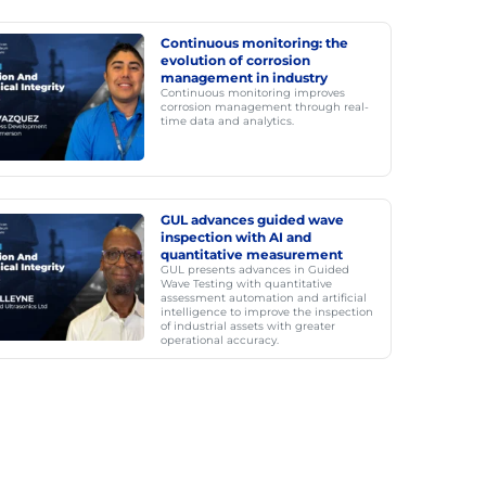
Continuous monitoring: the
evolution of corrosion
management in industry
Continuous monitoring improves
corrosion management through real-
time data and analytics.
GUL advances guided wave
inspection with AI and
quantitative measurement
GUL presents advances in Guided
Wave Testing with quantitative
assessment automation and artificial
intelligence to improve the inspection
of industrial assets with greater
operational accuracy.