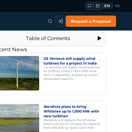
EN
ES
Request a Proposal
Table of Contents
cent News
GE Vernova will supply wind
turbines for a project in India
GE Vernova will supply wind turbines
for Enfinity Global's 163.4 MW wind
farm in Rajasthan, bolstering India's
renewable capacity.
Iberdrola plans to bring
Whitelee up to 1,000 MW with
new turbines
Iberdrola will replace the Whitelee
wind turbines to increase its capacity
from 539 MW to nearly 1,000 MW.