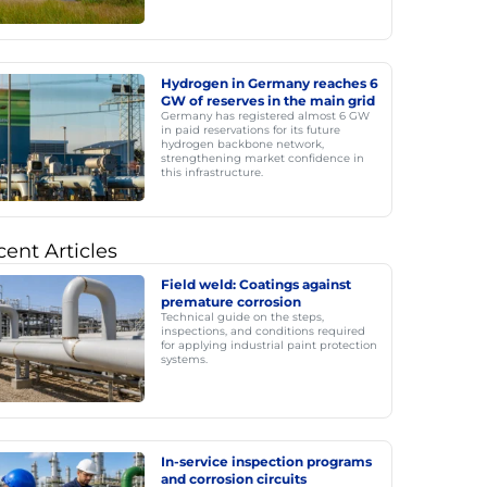
Hydrogen in Germany reaches 6
GW of reserves in the main grid
Germany has registered almost 6 GW
in paid reservations for its future
hydrogen backbone network,
strengthening market confidence in
this infrastructure.
ent Articles
Field weld: Coatings against
premature corrosion
Technical guide on the steps,
inspections, and conditions required
for applying industrial paint protection
systems.
In-service inspection programs
and corrosion circuits