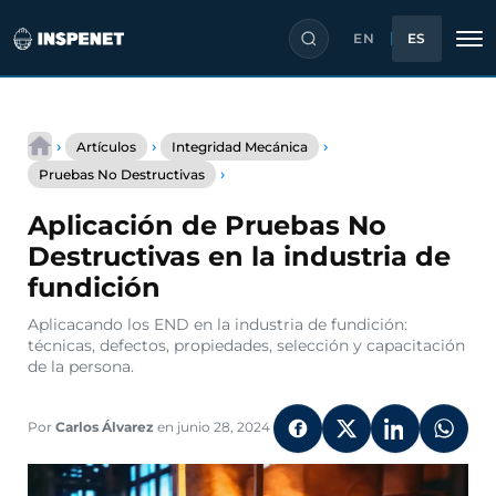
EN
ES
Saltar
al
›
›
›
Artículos
Integridad Mecánica
contenido
Aplicación
›
Pruebas No Destructivas
de
Pruebas
Aplicación de Pruebas No
No
Destructivas
Destructivas en la industria de
en
fundición
la
industria
Aplicacando los END en la industria de fundición:
de
técnicas, defectos, propiedades, selección y capacitación
fundición
de la persona.
Por
Carlos Álvarez
en junio 28, 2024