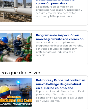
corrosión prematura
La soldadura en campo exige
preparación, aplicación, inspección y
seguimiento técnico para evitar
corrosión y fallas prematuras.
Programas de inspección en
marcha y circuitos de corrosión
Guía práctica para implementar
programas de inspección en marcha,
controlar circuitos de corrosión y
proteger activos industriales en
servicio.
deos que debes ver
Petrobras y Ecopetrol confirman
nuevo hallazgo de gas natural
en el Caribe colombiano
El pozo exploratorio Sandía-1 amplía el
potencial gasífero del Caribe
colombiano y avanza en la evaluación
de nuevas reservas.