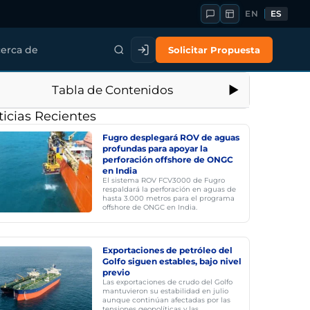
EN
ES
Solicitar Propuesta
erca de
Tabla de Contenidos
icias Recientes
Fugro desplegará ROV de aguas
profundas para apoyar la
perforación offshore de ONGC
en India
El sistema ROV FCV3000 de Fugro
respaldará la perforación en aguas de
hasta 3.000 metros para el programa
offshore de ONGC en India.
Exportaciones de petróleo del
Golfo siguen estables, bajo nivel
previo
Las exportaciones de crudo del Golfo
mantuvieron su estabilidad en julio
aunque continúan afectadas por las
tensiones geopolíticas y las