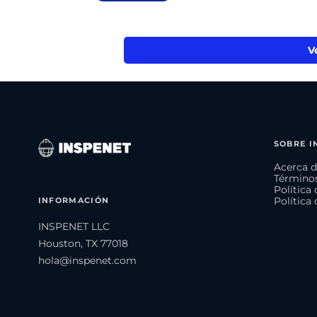
V
SOBRE I
Acerca d
Términos
Política
INFORMACIÓN
Política
INSPENET LLC
Houston, TX 77018
hola@inspenet.com