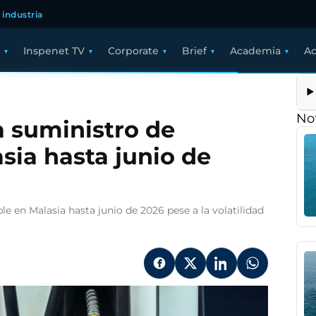
 industria
Inspenet TV
Corporate
Brief
Academia
Ac
RONAS
tiza
istro
Not
 suministro de
ustible
sia hasta junio de
ia
en Malasia hasta junio de 2026 pese a la volatilidad