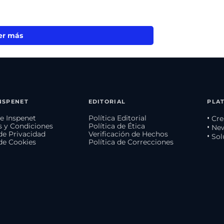
er más
NSPENET
EDITORIAL
PLA
e Inspenet
Política Editorial
• Cr
 y Condiciones
Política de Ética
• Ne
 de Privacidad
Verificación de Hechos
• So
 de Cookies
Política de Correcciones