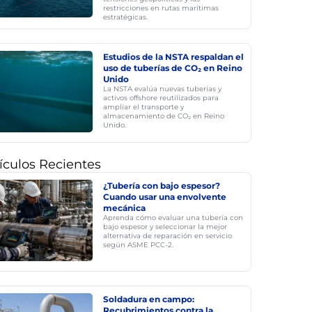
restricciones en rutas marítimas
estratégicas.
Estudios de la NSTA respaldan el
uso de tuberías de CO₂ en Reino
Unido
La NSTA evalúa nuevas tuberías y
activos offshore reutilizados para
ampliar el transporte y
almacenamiento de CO₂ en Reino
Unido.
ículos Recientes
¿Tubería con bajo espesor?
Cuando usar una envolvente
mecánica
Aprenda cómo evaluar una tubería con
bajo espesor y seleccionar la mejor
alternativa de reparación en servicio
según ASME PCC-2.
Soldadura en campo:
Recubrimientos contra la