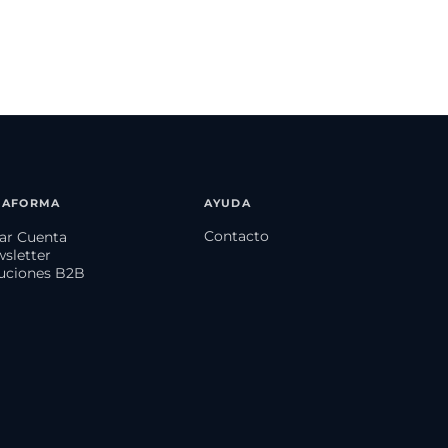
TAFORMA
AYUDA
Contacto
ear Cuenta
wsletter
luciones B2B