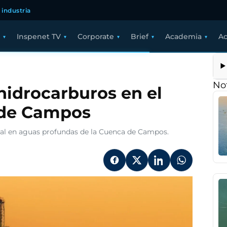
 industria
Inspenet TV
Corporate
Brief
Academia
Ac
Not
hidrocarburos en el
 de Campos
sal en aguas profundas de la Cuenca de Campos.