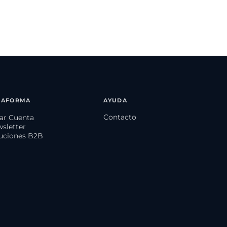
TAFORMA
AYUDA
Contacto
ear Cuenta
wsletter
luciones B2B