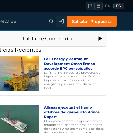
EN
ES
Solicitar Propuesta
erca de
Tabla de Contenidos
icias Recientes
L&T Energy y Petroleum
Development Oman firman
acuerdo EPC por seis años
La firma india ejecutará proyectos de
ingeniería y construcción en Omán,
impulsando la infraestructura
energética y el desarrollo del valor
local.
Allseas ejecutará el tramo
offshore del gasoducto Prince
Rupert
El proyecto contempla operaciones de
tendido de tuberías en profundidades
de hasta 450 metros y complejas obras
de transición entre tierra y mar.