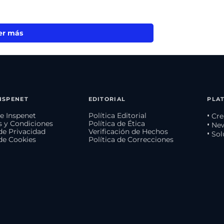
er más
NSPENET
EDITORIAL
PLA
e Inspenet
Política Editorial
• Cr
 y Condiciones
Política de Ética
• Ne
 de Privacidad
Verificación de Hechos
• So
 de Cookies
Política de Correcciones