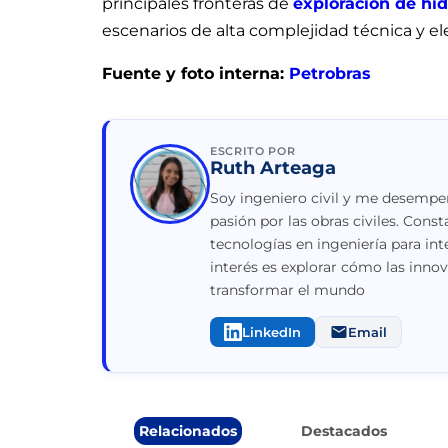
principales fronteras de
exploración de hi
escenarios de alta complejidad técnica y e
Fuente y foto interna:
Petrobras
ESCRITO POR
Ruth Arteaga
Soy ingeniero civil y me desempeñ
pasión por las obras civiles. Con
tecnologías en ingeniería para int
interés es explorar cómo las inno
transformar el mundo
LinkedIn
Email
Relacionados
Destacados