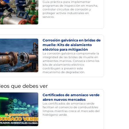
Guía práctica para implementar
programas de inspección en marcha,
controlar circuitos de corrosión y
proteger activos industriales en
servicio.
Corrosión galvánica en bridas de
muelle: Kits de aislamiento
eléctrico para mitigación
La corrosión galvánica compromete la
integridad de las bridas de muelle en
ambientes marinos. Conozca cómo los
kits de aislamiento eléctrico
contribuyen a prevenir este
mecanismo de degradación.
deos que debes ver
Certificados de amoníaco verde
abren nuevos mercados
Los certificados de amoníaco verde
facilitan el comercio de combustibles
limpios mientras crece el mercado del
hidrógeno verde.