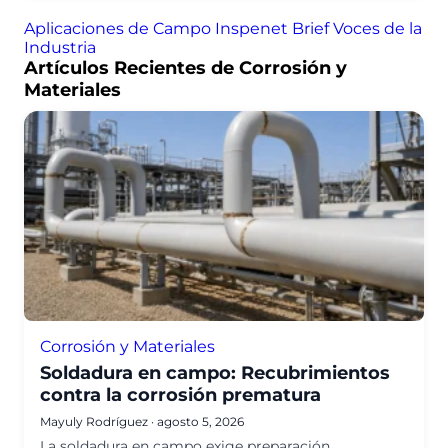
Aplicaciones de Campo
Inspenet Brief
Voces de la
Industria
Artículos Recientes de Corrosión y
Materiales
Corrosión y Materiales
Soldadura en campo: Recubrimientos
contra la corrosión prematura
Mayuly Rodríguez
·
agosto 5, 2026
La soldadura en campo exige preparación,