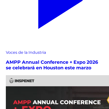
Voces de la Industria
AMPP Annual Conference + Expo 2026
se celebrará en Houston este marzo