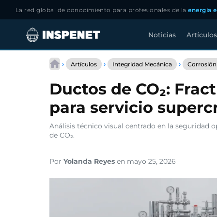
La red global de conocimiento para profesionales de la
energía e
Noticias
Artículos
Saltar
al
›
›
›
Artículos
Integridad Mecánica
Corrosión
contenido
Ductos de CO₂: Fract
para servicio supercr
Análisis técnico visual centrado en la seguridad op
de CO₂.
Por
Yolanda Reyes
en mayo 25, 2026