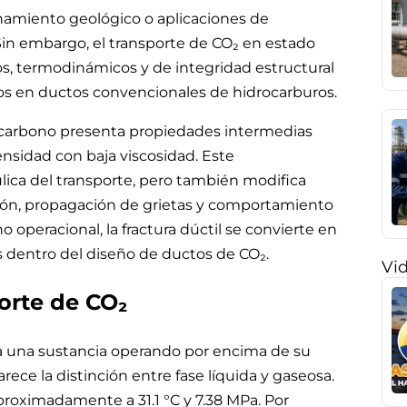
enamiento geológico o aplicaciones de
Sin embargo, el transporte de CO₂ en estado
os, termodinámicos y de integridad estructural
dos en ductos convencionales de hidrocarburos.
e carbono presenta propiedades intermedias
nsidad con baja viscosidad. Este
lica del transporte, pero también modifica
ión, propagación de grietas y comportamiento
no operacional, la fractura dúctil se convierte en
s dentro del diseño de ductos de CO₂.
Vi
porte de CO₂
 una sustancia operando por encima de su
ece la distinción entre fase líquida y gaseosa.
aproximadamente a 31.1 °C y 7.38 MPa. Por