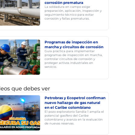
corrosión prematura
La soldadura en campo exige
preparación, aplicación, inspección y
seguimiento técnico para evitar
corrosión y fallas prematuras.
Programas de inspección en
marcha y circuitos de corrosión
Guía práctica para implementar
programas de inspección en marcha,
controlar circuitos de corrosión y
proteger activos industriales en
servicio.
deos que debes ver
Petrobras y Ecopetrol confirman
nuevo hallazgo de gas natural
en el Caribe colombiano
El pozo exploratorio Sandía-1 amplía el
potencial gasífero del Caribe
colombiano y avanza en la evaluación
de nuevas reservas.