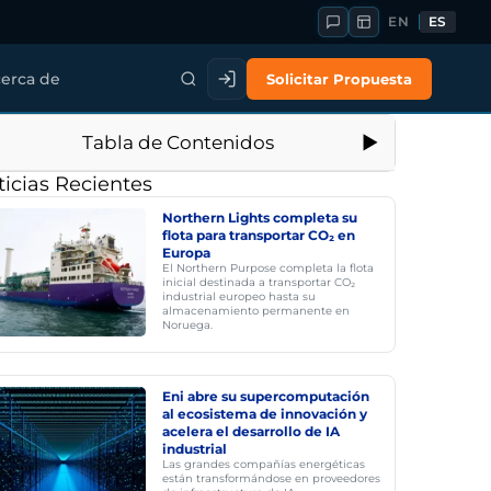
EN
ES
Solicitar Propuesta
erca de
Tabla de Contenidos
icias Recientes
Northern Lights completa su
flota para transportar CO₂ en
Europa
El Northern Purpose completa la flota
inicial destinada a transportar CO₂
industrial europeo hasta su
almacenamiento permanente en
Noruega.
Eni abre su supercomputación
al ecosistema de innovación y
acelera el desarrollo de IA
industrial
Las grandes compañías energéticas
están transformándose en proveedores