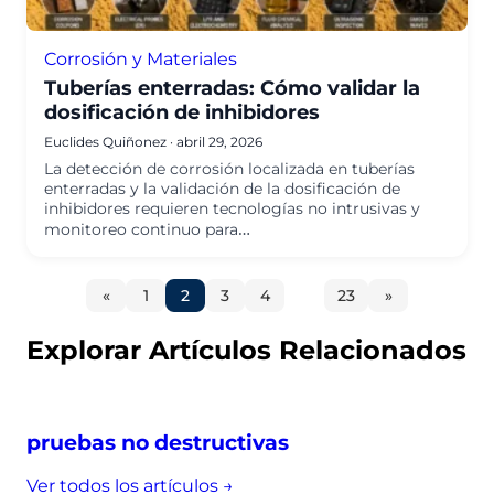
Corrosión y Materiales
Tuberías enterradas: Cómo validar la
dosificación de inhibidores
Euclides Quiñonez
·
abril 29, 2026
La detección de corrosión localizada en tuberías
enterradas y la validación de la dosificación de
inhibidores requieren tecnologías no intrusivas y
monitoreo continuo para…
Página
Ir a la
Ir a la
Ir a la
Ir a la
Ir a la
Siguiente
«
1
2
3
4
…
23
»
anterior
página
página
página
página
página
página
Explorar Artículos Relacionados
pruebas no destructivas
Ver todos los artículos →