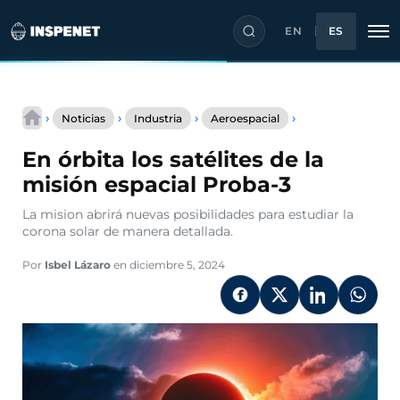
EN
ES
Saltar
En
al
›
›
›
›
Noticias
Industria
Aeroespacial
órbita
contenido
los
En órbita los satélites de la
satélites
de
misión espacial Proba-3
la
misión
La mision abrirá nuevas posibilidades para estudiar la
espacial
corona solar de manera detallada.
Proba-
3
Por
Isbel Lázaro
en diciembre 5, 2024