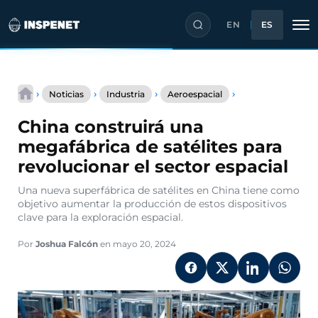
EN
ES
Saltar
China
al
›
›
›
›
Noticias
Industria
Aeroespacial
construirá
contenido
una
China construirá una
megafábrica
de
megafábrica de satélites para
satélites
revolucionar el sector espacial
para
revolucionar
Una nueva superfábrica de satélites en China tiene como
el
objetivo aumentar la producción de estos dispositivos
sector
clave para la exploración espacial.
espacial
Por
Joshua Falcón
en mayo 20, 2024