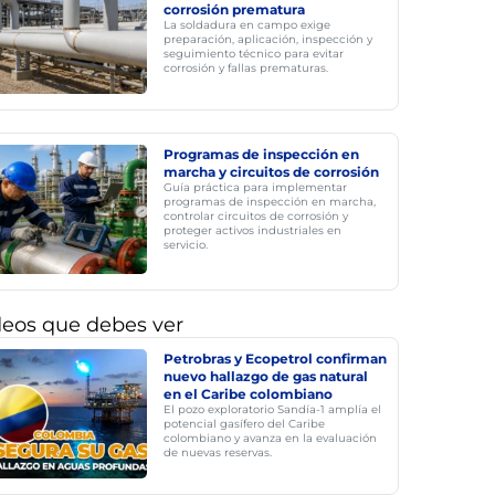
corrosión prematura
La soldadura en campo exige
preparación, aplicación, inspección y
seguimiento técnico para evitar
corrosión y fallas prematuras.
Programas de inspección en
marcha y circuitos de corrosión
Guía práctica para implementar
programas de inspección en marcha,
controlar circuitos de corrosión y
proteger activos industriales en
servicio.
deos que debes ver
Petrobras y Ecopetrol confirman
nuevo hallazgo de gas natural
en el Caribe colombiano
El pozo exploratorio Sandía-1 amplía el
potencial gasífero del Caribe
colombiano y avanza en la evaluación
de nuevas reservas.