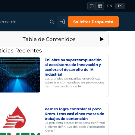
EN
ES
Solicitar Propuesta
erca de
Tabla de Contenidos
icias Recientes
Eni abre su supercomputación
al ecosistema de innovación y
acelera el desarrollo de IA
industrial
Las grandes compañías energéticas
están transformándose en proveedores
de infraestructura de IA
Pemex logra controlar el pozo
Krem-1 tras casi cinco meses de
trabajos de contención
La petrolera estatal mexicana confirmó
el cierre definitivo del pozo exploratorio
Krem-1