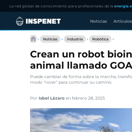
La red global de conocimiento para profesionales de la
energía e
Noticias
Artículos
Saltar
Crean
al
›
›
›
›
Noticias
Industria
Robótica
un
contenido
robot
Crean un robot bioin
bioinspi
en
animal llamado GO
el
reino
animal
Puede cambiar de forma sobre la marcha, transfo
llamado
modo "rover" para continuar su camino.
GOAT
Por
Isbel Lázaro
en febrero 28, 2025