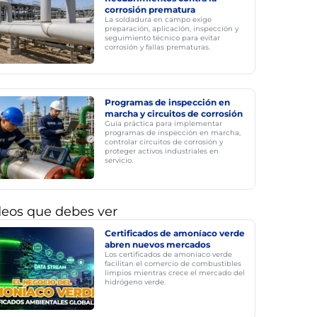
corrosión prematura
La soldadura en campo exige
preparación, aplicación, inspección y
seguimiento técnico para evitar
corrosión y fallas prematuras.
Programas de inspección en
marcha y circuitos de corrosión
Guía práctica para implementar
programas de inspección en marcha,
controlar circuitos de corrosión y
proteger activos industriales en
servicio.
deos que debes ver
Certificados de amoníaco verde
abren nuevos mercados
Los certificados de amoníaco verde
facilitan el comercio de combustibles
limpios mientras crece el mercado del
hidrógeno verde.