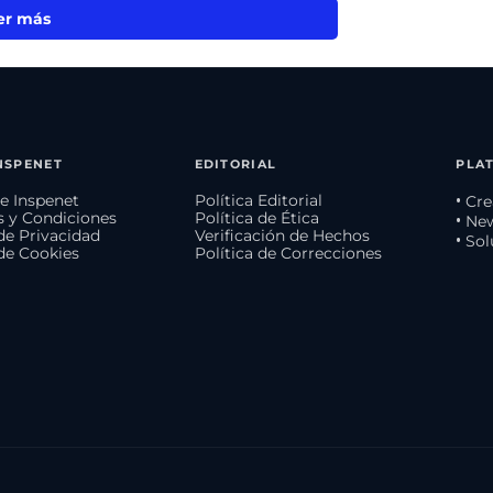
er más
NSPENET
EDITORIAL
PLA
e Inspenet
Política Editorial
• Cr
 y Condiciones
Política de Ética
• Ne
 de Privacidad
Verificación de Hechos
• So
 de Cookies
Política de Correcciones