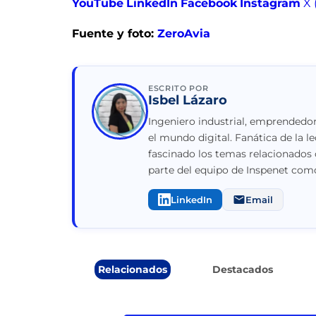
YouTube
LinkedIn
Facebook
Instagram
X 
Fuente y foto:
ZeroAvia
ESCRITO POR
Isbel Lázaro
Ingeniero industrial, emprendedor
el mundo digital. Fanática de la le
fascinado los temas relacionados 
parte del equipo de Inspenet como
LinkedIn
Email
Relacionados
Destacados