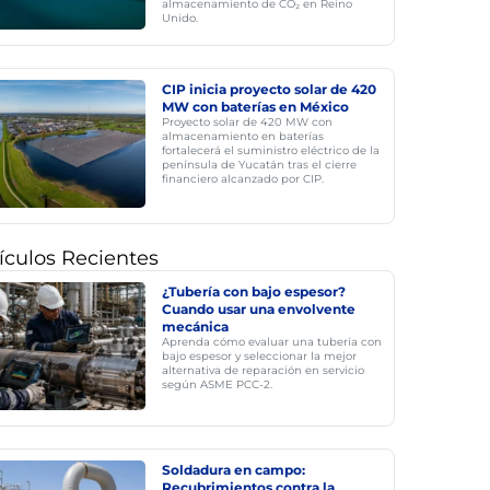
almacenamiento de CO₂ en Reino
Unido.
CIP inicia proyecto solar de 420
MW con baterías en México
Proyecto solar de 420 MW con
almacenamiento en baterías
fortalecerá el suministro eléctrico de la
península de Yucatán tras el cierre
financiero alcanzado por CIP.
ículos Recientes
¿Tubería con bajo espesor?
Cuando usar una envolvente
mecánica
Aprenda cómo evaluar una tubería con
bajo espesor y seleccionar la mejor
alternativa de reparación en servicio
según ASME PCC-2.
Soldadura en campo:
Recubrimientos contra la