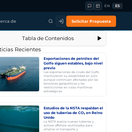
EN
ES
Solicitar Propuesta
erca de
Tabla de Contenidos
icias Recientes
Exportaciones de petróleo del
Golfo siguen estables, bajo nivel
previo
Las exportaciones de crudo del Golfo
mantuvieron su estabilidad en julio
aunque continúan afectadas por las
tensiones geopolíticas y las
restricciones en rutas marítimas
estratégicas.
Estudios de la NSTA respaldan el
uso de tuberías de CO₂ en Reino
Unido
La NSTA evalúa nuevas tuberías y
activos offshore reutilizados para
ampliar el transporte y