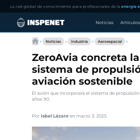
La red global de conocimiento para profesionales de la
energía e
Noticias
Artículos
Saltar
ZeroA
al
›
›
›
›
Noticias
Industria
Aeroespacial
concr
contenido
la
ZeroAvia concreta la
prime
venta
sistema de propulsió
de
su
aviación sostenible
siste
de
propu
El avión que incorporará el sistema de propulsión
eléctr
años 90.
para
aviac
soste
Por
Isbel Lázaro
en marzo 3, 2025