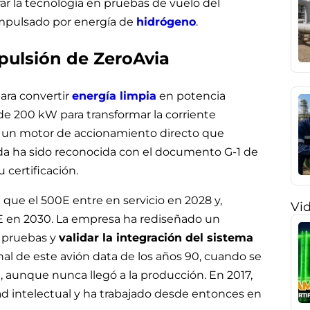
rar la tecnología en pruebas de vuelo del
impulsado por energía de
hidrógeno
.
opulsión de ZeroAvia
ara convertir
energía limpia
en potencia
s de 200 kW para transformar la corriente
o un motor de accionamiento directo que
da ha sido reconocida con el documento G-1 de
 certificación.
 que el 500E entre en servicio en 2028 y,
Vi
0E en 2030. La empresa ha rediseñado un
e pruebas y
validar la integración del sistema
inal de este avión data de los años 90, cuando se
, aunque nunca llegó a la producción. En 2017,
ad intelectual y ha trabajado desde entonces en