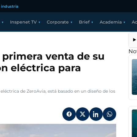
 industria
Inspenet TV
Corporate
Brief
Academia
Ac
via
eta
Not
 primera venta de su
ra
n eléctrica para
ma
lsión
 eléctrica de ZeroAvia, está basado en un diseño de los
ica
ión
nible