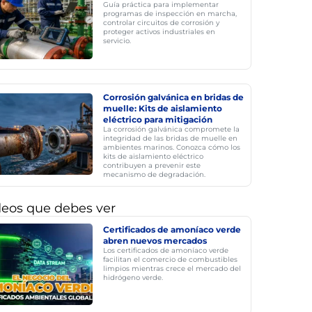
Guía práctica para implementar
programas de inspección en marcha,
controlar circuitos de corrosión y
proteger activos industriales en
servicio.
Corrosión galvánica en bridas de
muelle: Kits de aislamiento
eléctrico para mitigación
La corrosión galvánica compromete la
integridad de las bridas de muelle en
ambientes marinos. Conozca cómo los
kits de aislamiento eléctrico
contribuyen a prevenir este
mecanismo de degradación.
deos que debes ver
Certificados de amoníaco verde
abren nuevos mercados
Los certificados de amoníaco verde
facilitan el comercio de combustibles
limpios mientras crece el mercado del
hidrógeno verde.