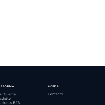
TAFORMA
AYUDA
Contacto
ear Cuenta
wsletter
luciones B2B