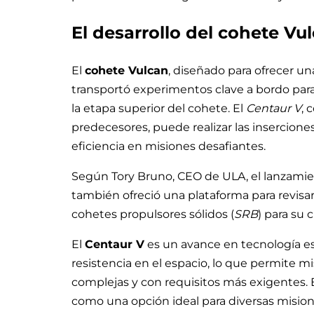
El desarrollo del cohete Vu
El
cohete Vulcan
, diseñado para ofrecer u
transportó experimentos clave a bordo para
la etapa superior del cohete. El
Centaur V
, 
predecesores, puede realizar las insercione
eficiencia en misiones desafiantes.
Según Tory Bruno, CEO de ULA, el lanzamien
también ofreció una plataforma para revisa
cohetes propulsores sólidos (
SRB
) para su 
El
Centaur V
es un avance en tecnología es
resistencia en el espacio, lo que permite m
complejas y con requisitos más exigentes. 
como una opción ideal para diversas misione