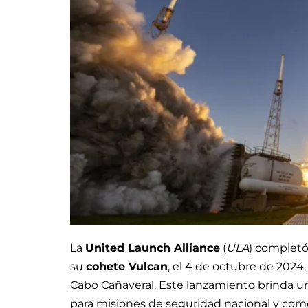
La
United Launch Alliance
(
ULA
) completó
su
cohete Vulcan
, el 4 de octubre de 2024,
Cabo Cañaveral. Este lanzamiento brinda un 
para misiones de seguridad nacional y come