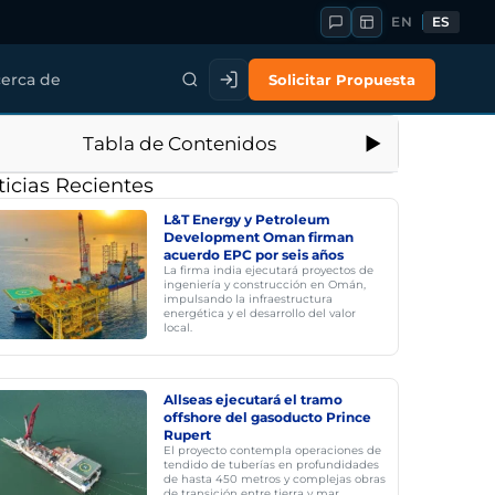
EN
ES
Solicitar Propuesta
erca de
Tabla de Contenidos
icias Recientes
L&T Energy y Petroleum
Development Oman firman
acuerdo EPC por seis años
La firma india ejecutará proyectos de
ingeniería y construcción en Omán,
impulsando la infraestructura
energética y el desarrollo del valor
local.
Allseas ejecutará el tramo
offshore del gasoducto Prince
Rupert
El proyecto contempla operaciones de
tendido de tuberías en profundidades
de hasta 450 metros y complejas obras
de transición entre tierra y mar.