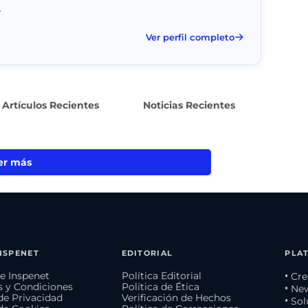
.
Ver perfil completo
Artículos Recientes
Noticias Recientes
er más
NSPENET
EDITORIAL
PLA
e Inspenet
Política Editorial
• Cr
 y Condiciones
Política de Ética
• Ne
 de Privacidad
Verificación de Hechos
• So