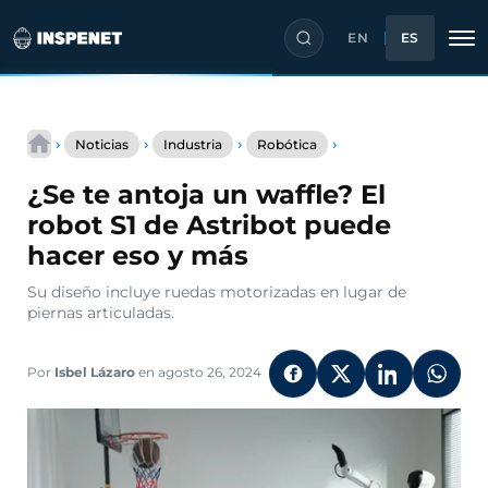
EN
ES
Saltar
¿Se
al
›
›
›
›
Noticias
Industria
Robótica
te
contenido
antoja
¿Se te antoja un waffle? El
un
waffle?
robot S1 de Astribot puede
El
hacer eso y más
robot
S1
Su diseño incluye ruedas motorizadas en lugar de
de
piernas articuladas.
Astribot
puede
hacer
Por
Isbel Lázaro
en agosto 26, 2024
eso
y
más