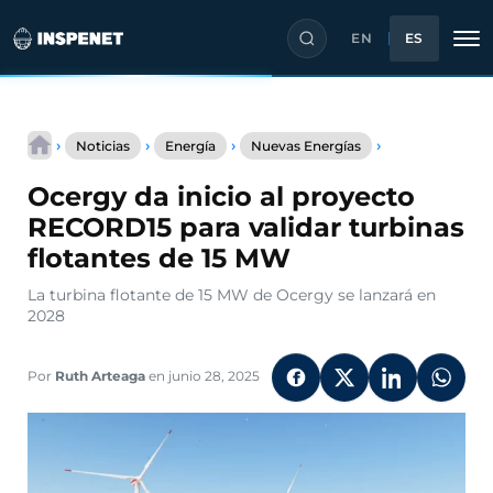
EN
ES
Saltar
Ocergy
al
›
›
›
›
Noticias
Energía
Nuevas Energías
da
contenido
inicio
Ocergy da inicio al proyecto
al
proyecto
RECORD15 para validar turbinas
RECORD15
flotantes de 15 MW
para
validar
La turbina flotante de 15 MW de Ocergy se lanzará en
turbinas
2028
flotantes
de
15
Por
Ruth Arteaga
en junio 28, 2025
MW