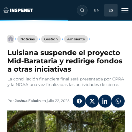
EN
ES
Saltar
Luisiana
al
›
›
›
›
Noticias
Gestión
Ambiente
suspende
contenido
el
Luisiana suspende el proyecto
proyecto
Mid-
Mid-Barataria y redirige fondos
Barataria
a otras iniciativas
y
redirige
La conciliación financiera final será presentada por CPRA
fondos
y la NOAA una vez finalizadas las actividades de cierre.
a
otras
iniciativas
Por
Joshua Falcón
en julio 22, 2025