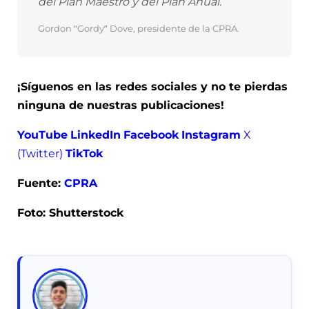
del Plan Maestro y del Plan Anual.
Gordon “Gordy” Dove, presidente de la CPRA.
¡Síguenos en las redes sociales y no te pierdas
ninguna de nuestras publicaciones!
YouTube
LinkedIn
Facebook
Instagram
X
(Twitter)
TikTok
Fuente:
CPRA
Foto: Shutterstock