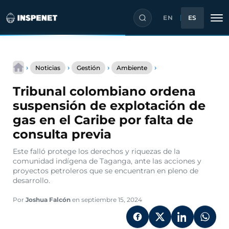
EN
ES
Saltar
Tribunal
al
›
›
›
›
Noticias
Gestión
Ambiente
colombiano
contenido
ordena
Tribunal colombiano ordena
suspensión
de
suspensión de explotación de
explotación
gas en el Caribe por falta de
de
gas
consulta previa
en
el
Este falló protege los derechos y riquezas de la
Caribe
comunidad indígena de Taganga, ante las acciones y
por
proyectos petroleros que se encuentran en pleno de
falta
desarrollo.
de
consulta
Por
Joshua Falcón
en septiembre 15, 2024
previa