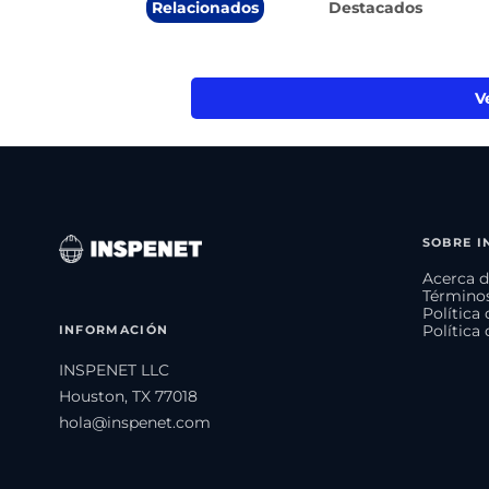
Relacionados
Destacados
V
SOBRE I
Acerca d
Términos
Política
INFORMACIÓN
Política
INSPENET LLC
Houston, TX 77018
hola@inspenet.com