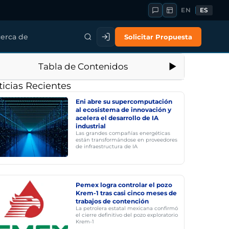
EN
ES
Solicitar Propuesta
erca de
Tabla de Contenidos
icias Recientes
Eni abre su supercomputación
al ecosistema de innovación y
acelera el desarrollo de IA
industrial
Las grandes compañías energéticas
están transformándose en proveedores
de infraestructura de IA
Pemex logra controlar el pozo
Krem-1 tras casi cinco meses de
trabajos de contención
La petrolera estatal mexicana confirmó
el cierre definitivo del pozo exploratorio
Krem-1