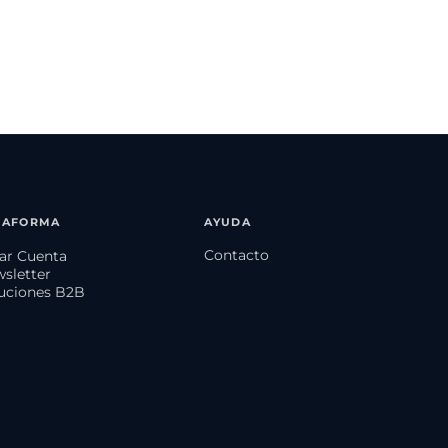
TAFORMA
AYUDA
Contacto
ear Cuenta
wsletter
luciones B2B