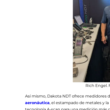
Rich Engel. 
Así mismo, Dakota NDT ofrece medidores de 
aeronáutica
, el estampado de metales y l
tecnología A-scan para una medición más d