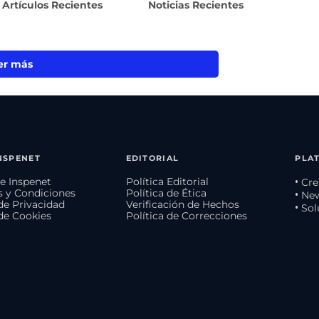
Artículos Recientes
Noticias Recientes
er más
NSPENET
EDITORIAL
PLA
e Inspenet
Política Editorial
• Cr
 y Condiciones
Política de Ética
• Ne
 de Privacidad
Verificación de Hechos
• So
 de Cookies
Política de Correcciones