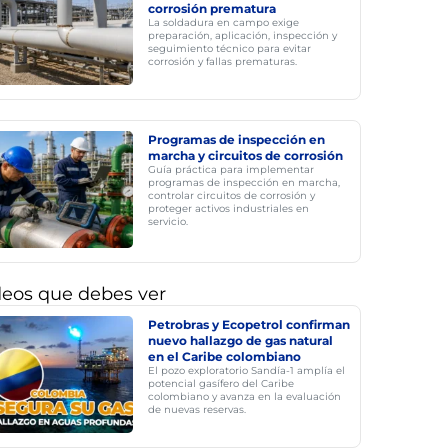
corrosión prematura
La soldadura en campo exige
preparación, aplicación, inspección y
seguimiento técnico para evitar
corrosión y fallas prematuras.
Programas de inspección en
marcha y circuitos de corrosión
Guía práctica para implementar
programas de inspección en marcha,
controlar circuitos de corrosión y
proteger activos industriales en
servicio.
deos que debes ver
Petrobras y Ecopetrol confirman
nuevo hallazgo de gas natural
en el Caribe colombiano
El pozo exploratorio Sandía-1 amplía el
potencial gasífero del Caribe
colombiano y avanza en la evaluación
de nuevas reservas.