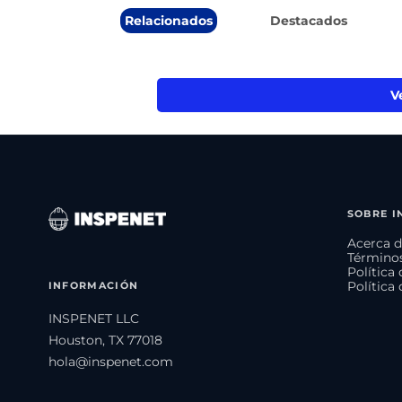
Relacionados
Destacados
V
SOBRE I
Acerca d
Términos
Política
INFORMACIÓN
Política
INSPENET LLC
Houston, TX 77018
hola@inspenet.com