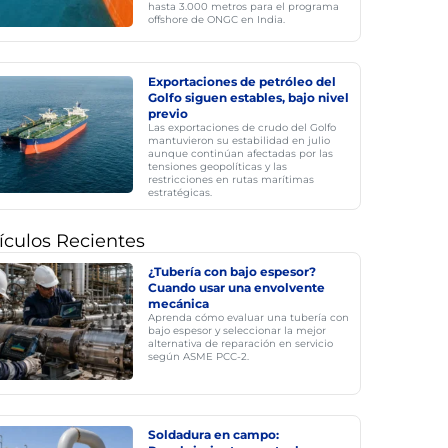
hasta 3.000 metros para el programa
offshore de ONGC en India.
Exportaciones de petróleo del
Golfo siguen estables, bajo nivel
previo
Las exportaciones de crudo del Golfo
mantuvieron su estabilidad en julio
aunque continúan afectadas por las
tensiones geopolíticas y las
restricciones en rutas marítimas
estratégicas.
ículos Recientes
¿Tubería con bajo espesor?
Cuando usar una envolvente
mecánica
Aprenda cómo evaluar una tubería con
bajo espesor y seleccionar la mejor
alternativa de reparación en servicio
según ASME PCC-2.
Soldadura en campo: