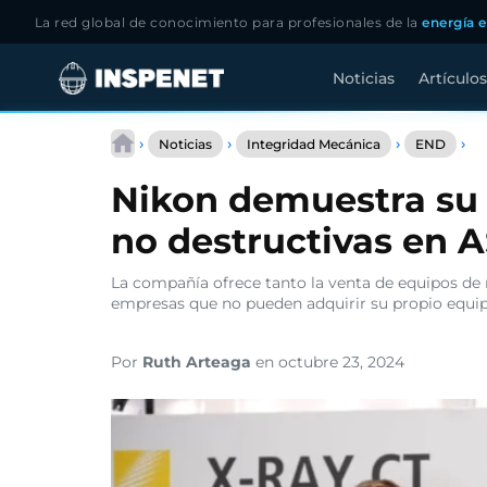
La red global de conocimiento para profesionales de la
energía e
Noticias
Artículos
Saltar
Ni
al
›
›
›
›
Noticias
Integridad Mecánica
END
de
contenido
su
Nikon demuestra su 
li
en
no destructivas en 
pr
no
de
La compañía ofrece tanto la venta de equipos de 
en
empresas que no pueden adquirir su propio equip
AS
20
Por
Ruth Arteaga
en octubre 23, 2024