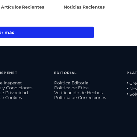
Artículos Recientes
Noticias Recientes
er más
NSPENET
EDITORIAL
PLA
e Inspenet
Política Editorial
• Cr
 y Condiciones
Política de Ética
• Ne
 de Privacidad
Verificación de Hechos
• So
 de Cookies
Política de Correcciones