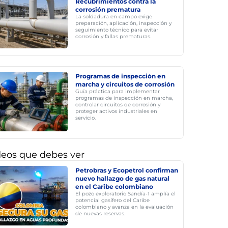
Recubrimientos contra la
corrosión prematura
La soldadura en campo exige
preparación, aplicación, inspección y
seguimiento técnico para evitar
corrosión y fallas prematuras.
Programas de inspección en
marcha y circuitos de corrosión
Guía práctica para implementar
programas de inspección en marcha,
controlar circuitos de corrosión y
proteger activos industriales en
servicio.
deos que debes ver
Petrobras y Ecopetrol confirman
nuevo hallazgo de gas natural
en el Caribe colombiano
El pozo exploratorio Sandía-1 amplía el
potencial gasífero del Caribe
colombiano y avanza en la evaluación
de nuevas reservas.