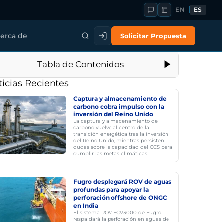
EN
ES
Solicitar Propuesta
erca de
Tabla de Contenidos
icias Recientes
Captura y almacenamiento de
carbono cobra impulso con la
inversión del Reino Unido
La captura y almacenamiento de
carbono vuelve al centro de la
transición energética tras la inversión
del Reino Unido, mientras persisten
dudas sobre la capacidad del CCS para
cumplir las metas climáticas.
Fugro desplegará ROV de aguas
profundas para apoyar la
perforación offshore de ONGC
en India
El sistema ROV FCV3000 de Fugro
respaldará la perforación en aguas de