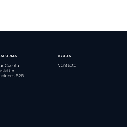
TAFORMA
AYUDA
Contacto
ear Cuenta
wsletter
luciones B2B