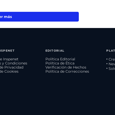
er más
NSPENET
EDITORIAL
PLA
e Inspenet
Política Editorial
• Cr
 y Condiciones
Política de Ética
• Ne
 de Privacidad
Verificación de Hechos
• So
 de Cookies
Política de Correcciones