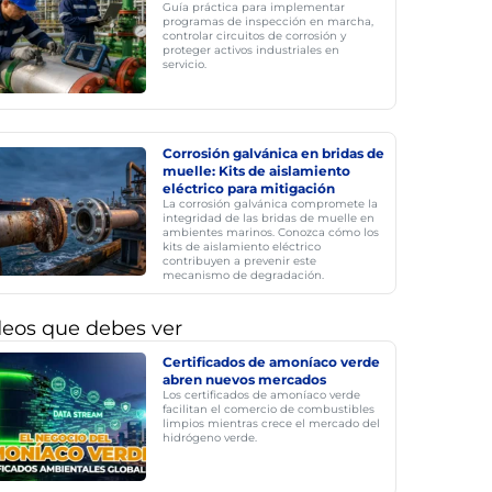
Guía práctica para implementar
programas de inspección en marcha,
controlar circuitos de corrosión y
proteger activos industriales en
servicio.
Corrosión galvánica en bridas de
muelle: Kits de aislamiento
eléctrico para mitigación
La corrosión galvánica compromete la
integridad de las bridas de muelle en
ambientes marinos. Conozca cómo los
kits de aislamiento eléctrico
contribuyen a prevenir este
mecanismo de degradación.
deos que debes ver
Certificados de amoníaco verde
abren nuevos mercados
Los certificados de amoníaco verde
facilitan el comercio de combustibles
limpios mientras crece el mercado del
hidrógeno verde.