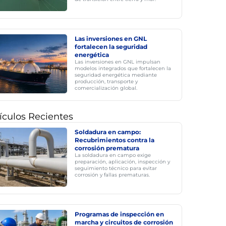
Las inversiones en GNL
fortalecen la seguridad
energética
Las inversiones en GNL impulsan
modelos integrados que fortalecen la
seguridad energética mediante
producción, transporte y
comercialización global.
ículos Recientes
Soldadura en campo:
Recubrimientos contra la
corrosión prematura
La soldadura en campo exige
preparación, aplicación, inspección y
seguimiento técnico para evitar
corrosión y fallas prematuras.
Programas de inspección en
marcha y circuitos de corrosión