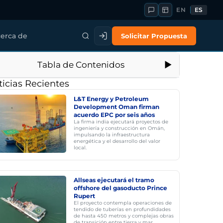
EN
ES
Solicitar Propuesta
erca de
Tabla de Contenidos
icias Recientes
L&T Energy y Petroleum
Development Oman firman
acuerdo EPC por seis años
La firma india ejecutará proyectos de
ingeniería y construcción en Omán,
impulsando la infraestructura
energética y el desarrollo del valor
local.
Allseas ejecutará el tramo
offshore del gasoducto Prince
Rupert
El proyecto contempla operaciones de
tendido de tuberías en profundidades
de hasta 450 metros y complejas obras
de transición entre tierra y mar.