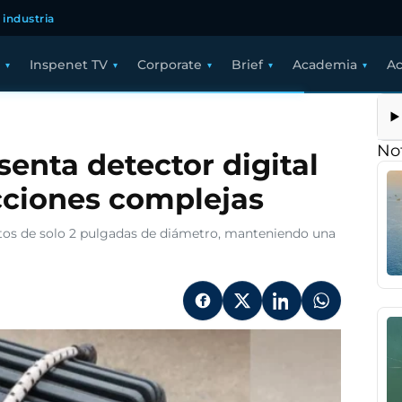
 industria
Inspenet TV
Corporate
Brief
Academia
Ac
restream
T
esenta
Not
enta detector digital
tector
ital
cciones complejas
egable
ra
specciones
etos de solo 2 pulgadas de diámetro, manteniendo una
mplejas