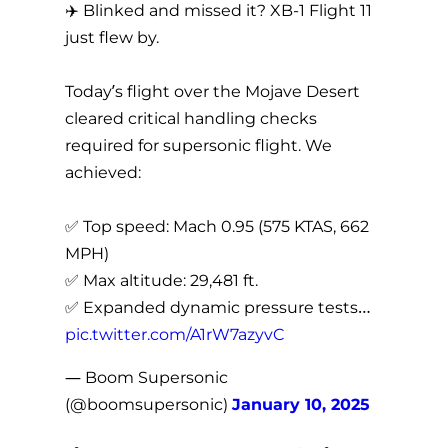
✈️ Blinked and missed it? XB-1 Flight 11
just flew by.
Today’s flight over the Mojave Desert
cleared critical handling checks
required for supersonic flight. We
achieved:
✅ Top speed: Mach 0.95 (575 KTAS, 662
MPH)
✅ Max altitude: 29,481 ft.
✅ Expanded dynamic pressure tests…
pic.twitter.com/A1rW7azyvC
— Boom Supersonic
(@boomsupersonic)
January 10, 2025