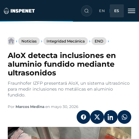
EN
ES
Saltar
AloX
al
›
›
›
›
Noticias
Integridad Mecánica
END
detecta
contenido
inclusiones
AloX detecta inclusiones en
en
aluminio
aluminio fundido mediante
fundido
ultrasonidos
mediante
ultrasonidos
Fraunhofer IZFP presentará AloX, un sistema ultrasónico
para medir inclusiones no metálicas en aluminio
fundido.
Por
Marcos Medina
en mayo 30, 2026