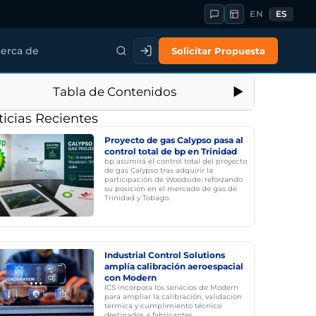
EN
ES
Solicitar Propuesta
erca de
Tabla de Contenidos
icias Recientes
Proyecto de gas Calypso pasa al
control total de bp en Trinidad
bp asumirá el control total del proyecto
de gas Calypso tras adquirir la
participación de Woodside, reforzando
su posición en el mercado de gas de
Trinidad y Tobago.
Industrial Control Solutions
amplía calibración aeroespacial
con Modern
ICS incorpora los servicios de Modern
para ampliar la calibración, validación
térmica y cumplimiento técnico
destinados a fabricantes