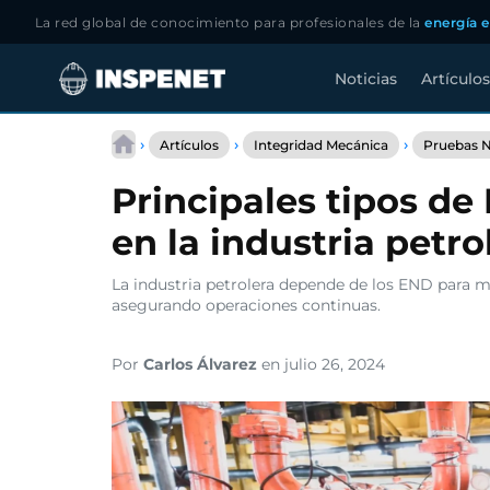
La red global de conocimiento para profesionales de la
energía e
Noticias
Artículos
Saltar
al
›
›
›
Artículos
Integridad Mecánica
Pruebas N
contenido
Principales tipos de
en la industria petro
La industria petrolera depende de los END para m
asegurando operaciones continuas.
Por
Carlos Álvarez
en julio 26, 2024