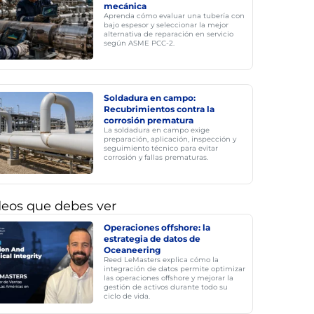
mecánica
Aprenda cómo evaluar una tubería con
bajo espesor y seleccionar la mejor
alternativa de reparación en servicio
según ASME PCC-2.
Soldadura en campo:
Recubrimientos contra la
corrosión prematura
La soldadura en campo exige
preparación, aplicación, inspección y
seguimiento técnico para evitar
corrosión y fallas prematuras.
deos que debes ver
Operaciones offshore: la
estrategia de datos de
Oceaneering
Reed LeMasters explica cómo la
integración de datos permite optimizar
las operaciones offshore y mejorar la
gestión de activos durante todo su
ciclo de vida.