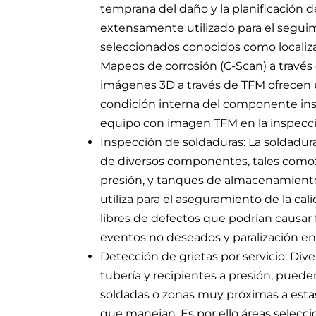
temprana del daño y la planificación d
extensamente utilizado para el segui
seleccionados conocidos como localiz
Mapeos de corrosión (C-Scan) a través
imágenes 3D a través de TFM ofrecen u
condición interna del componente insp
equipo con imagen TFM en la inspecci
Inspección de soldaduras: La soldadur
de diversos componentes, tales como: e
presión, y tanques de almacenamiento e
utiliza para el aseguramiento de la ca
libres de defectos que podrían causar f
eventos no deseados y paralización en
Detección de grietas por servicio: Div
tubería y recipientes a presión, pued
soldadas o zonas muy próximas a estas,
que manejan. Es por ello áreas selecc