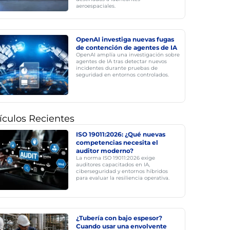
aeroespaciales.
OpenAI investiga nuevas fugas
de contención de agentes de IA
OpenAI amplía una investigación sobre
agentes de IA tras detectar nuevos
incidentes durante pruebas de
seguridad en entornos controlados.
ículos Recientes
ISO 19011:2026: ¿Qué nuevas
competencias necesita el
auditor moderno?
La norma ISO 19011:2026 exige
auditores capacitados en IA,
ciberseguridad y entornos híbridos
para evaluar la resiliencia operativa.
¿Tubería con bajo espesor?
Cuando usar una envolvente