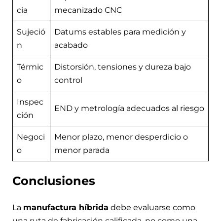
cia
mecanizado CNC
Sujeció
Datums estables para medición y
n
acabado
Térmic
Distorsión, tensiones y dureza bajo
o
control
Inspec
END y metrología adecuados al riesgo
ción
Negoci
Menor plazo, menor desperdicio o
o
menor parada
Conclusiones
La
manufactura híbrida
debe evaluarse como
una ruta de fabricación calificada, no como una