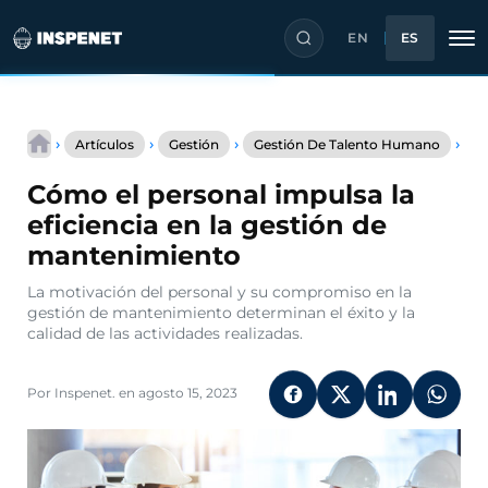
EN
ES
Saltar
Có
al
›
›
›
›
Artículos
Gestión
Gestión De Talento Humano
el
contenido
per
Cómo el personal impulsa la
imp
la
eficiencia en la gestión de
efic
mantenimiento
en
la
La motivación del personal y su compromiso en la
ges
gestión de mantenimiento determinan el éxito y la
de
calidad de las actividades realizadas.
man
Por Inspenet. en agosto 15, 2023