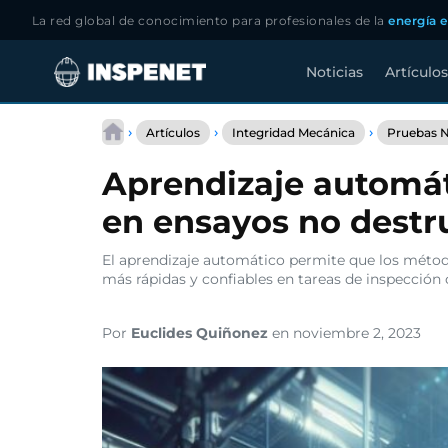
La red global de conocimiento para profesionales de la
energía e
Noticias
Artículos
Saltar
al
›
›
›
Artículos
Integridad Mecánica
Pruebas N
contenido
Aprendizaje automáti
en ensayos no destr
El aprendizaje automático permite que los métod
más rápidas y confiables en tareas de inspección c
Por
Euclides Quiñonez
en noviembre 2, 2023