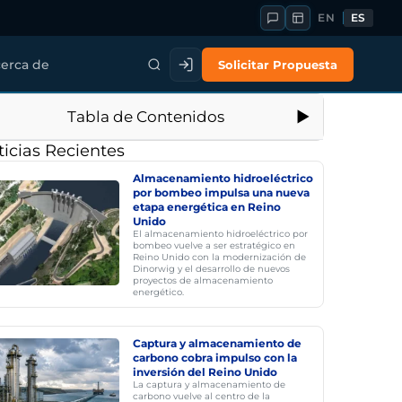
EN
ES
Solicitar Propuesta
erca de
Tabla de Contenidos
icias Recientes
Almacenamiento hidroeléctrico
por bombeo impulsa una nueva
etapa energética en Reino
Unido
El almacenamiento hidroeléctrico por
bombeo vuelve a ser estratégico en
Reino Unido con la modernización de
Dinorwig y el desarrollo de nuevos
proyectos de almacenamiento
energético.
Captura y almacenamiento de
carbono cobra impulso con la
inversión del Reino Unido
La captura y almacenamiento de
carbono vuelve al centro de la