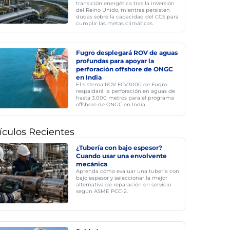
transición energética tras la inversión
del Reino Unido, mientras persisten
dudas sobre la capacidad del CCS para
cumplir las metas climáticas.
Fugro desplegará ROV de aguas
profundas para apoyar la
perforación offshore de ONGC
en India
El sistema ROV FCV3000 de Fugro
respaldará la perforación en aguas de
hasta 3.000 metros para el programa
offshore de ONGC en India.
ículos Recientes
¿Tubería con bajo espesor?
Cuando usar una envolvente
mecánica
Aprenda cómo evaluar una tubería con
bajo espesor y seleccionar la mejor
alternativa de reparación en servicio
según ASME PCC-2.