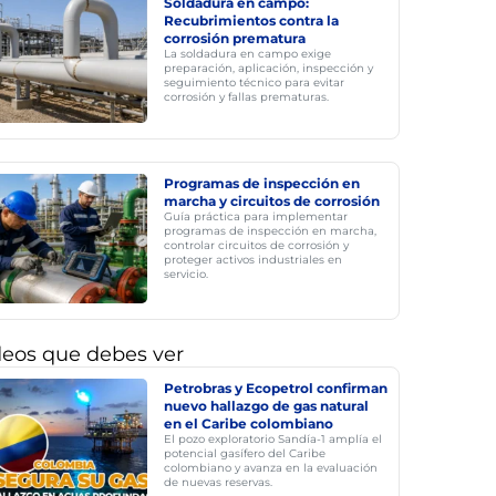
Soldadura en campo:
Recubrimientos contra la
corrosión prematura
La soldadura en campo exige
preparación, aplicación, inspección y
seguimiento técnico para evitar
corrosión y fallas prematuras.
Programas de inspección en
marcha y circuitos de corrosión
Guía práctica para implementar
programas de inspección en marcha,
controlar circuitos de corrosión y
proteger activos industriales en
servicio.
deos que debes ver
Petrobras y Ecopetrol confirman
nuevo hallazgo de gas natural
en el Caribe colombiano
El pozo exploratorio Sandía-1 amplía el
potencial gasífero del Caribe
colombiano y avanza en la evaluación
de nuevas reservas.