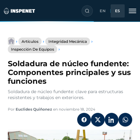
EN
ES
Saltar
al
›
›
›
Artículos
Integridad Mecánica
contenido
Soldadura
›
Inspección De Equipos
de
núcleo
Soldadura de núcleo fundente:
fundente:
Componentes
Componentes principales y sus
principales
funciones
y
sus
Soldadura de núcleo fundente: clave para estructuras
funciones
resistentes y trabajos en exteriores.
Por
Euclides Quiñonez
en noviembre 18, 2024