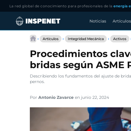
La red global de conocimiento para profesionales de la
energía e
Noticias
Artículos
Saltar
al
›
›
›
Artículos
Integridad Mecánica
Activos
contenido
Procedimientos clave
bridas según ASME 
Describiendo los fundamentos del ajuste de bridas
pernos.
Por
Antonio Zavarce
en junio 22, 2024