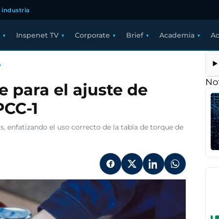
 industria
Inspenet TV
Corporate
Brief
Academia
Ac
Procedimientos
›
clave
para
Not
 para el ajuste de
el
ajuste
PCC-1
de
bridas
según
, enfatizando el uso correcto de la tabla de torque de
ASME
PCC-
1