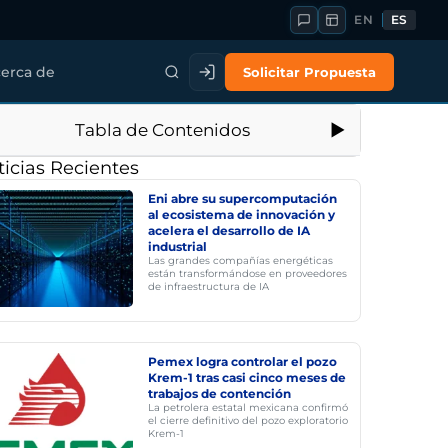
EN
ES
Solicitar Propuesta
erca de
Tabla de Contenidos
icias Recientes
Eni abre su supercomputación
al ecosistema de innovación y
acelera el desarrollo de IA
industrial
Las grandes compañías energéticas
están transformándose en proveedores
de infraestructura de IA
Pemex logra controlar el pozo
Krem-1 tras casi cinco meses de
trabajos de contención
La petrolera estatal mexicana confirmó
el cierre definitivo del pozo exploratorio
Krem-1