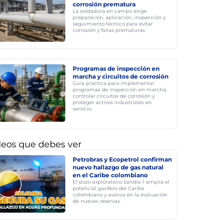
corrosión prematura
La soldadura en campo exige
preparación, aplicación, inspección y
seguimiento técnico para evitar
corrosión y fallas prematuras.
Programas de inspección en
marcha y circuitos de corrosión
Guía práctica para implementar
programas de inspección en marcha,
controlar circuitos de corrosión y
proteger activos industriales en
servicio.
deos que debes ver
Petrobras y Ecopetrol confirman
nuevo hallazgo de gas natural
en el Caribe colombiano
El pozo exploratorio Sandía-1 amplía el
potencial gasífero del Caribe
colombiano y avanza en la evaluación
de nuevas reservas.