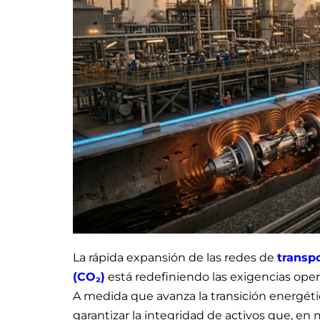
La rápida expansión de las redes de
transp
(CO₂)
está redefiniendo las exigencias opera
A medida que avanza la transición energétic
garantizar la integridad de activos que, e