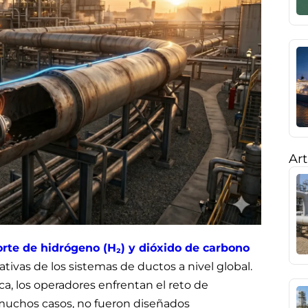
Art
orte de hidrógeno (H₂) y dióxido de carbono
tivas de los sistemas de ductos a nivel global.
a, los operadores enfrentan el reto de
n muchos casos, no fueron diseñados