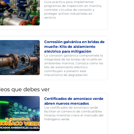
Guía práctica para implementar
programas de inspección en marcha,
controlar circuitos de corrosión y
proteger activos industriales en
servicio.
Corrosión galvánica en bridas de
muelle: Kits de aislamiento
eléctrico para mitigación
La corrosión galvánica compromete la
integridad de las bridas de muelle en
ambientes marinos. Conozca cómo los
kits de aislamiento eléctrico
contribuyen a prevenir este
mecanismo de degradación.
deos que debes ver
Certificados de amoníaco verde
abren nuevos mercados
Los certificados de amoníaco verde
facilitan el comercio de combustibles
limpios mientras crece el mercado del
hidrógeno verde.