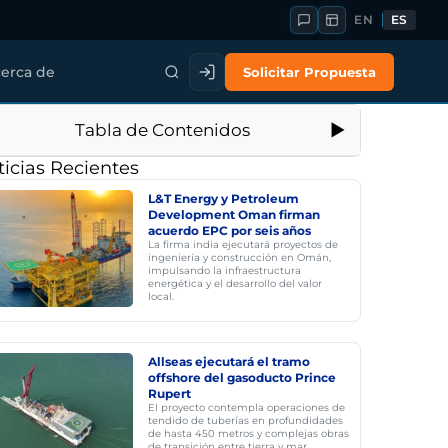
EN
ES
Solicitar Propuesta
erca de
Tabla de Contenidos
icias Recientes
L&T Energy y Petroleum
Development Oman firman
acuerdo EPC por seis años
La firma india ejecutará proyectos de
ingeniería y construcción en Omán,
impulsando la infraestructura
energética y el desarrollo del valor
local.
Allseas ejecutará el tramo
offshore del gasoducto Prince
Rupert
El proyecto contempla operaciones de
tendido de tuberías en profundidades
de hasta 450 metros y complejas obras
de transición entre tierra y mar.