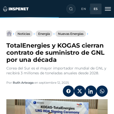
EN
ES
Saltar
TotalEnergies
al
›
›
›
›
Noticias
Energía
Nuevas Energías
y
contenido
KOGAS
TotalEnergies y KOGAS cierran
cierran
contrato
contrato de suministro de GNL
de
por una década
suministro
de
Corea del Sur es el mayor importador mundial de GNL y
GNL
recibirá 3 millones de toneladas anuales desde 2028.
por
una
década
Por
Ruth Arteaga
en septiembre 12, 2025