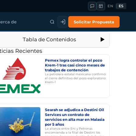
EN
ES
Solicitar Propuesta
erca de
Tabla de Contenidos
icias Recientes
Pemex logra controlar el pozo
Krem-1 tras casi cinco meses de
trabajos de contención
La petrolera estatal mexicana confirmó
el cierre definitivo del pozo exploratorio
Krem-1
Searah se adjudica a Destini Oil
Services un contrato de
servicios en alta mar en Malasia
por 5 años
La alianza entre Eni y Petronas
encomienda a la filial de Destini los