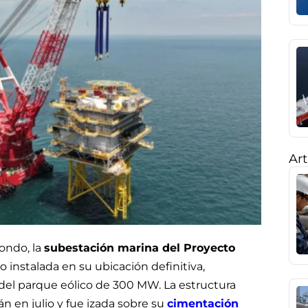
Art
ondo, la
subestación marina del Proyecto
instalada en su ubicación definitiva,
del parque eólico de 300 MW. La estructura
án en julio y fue izada sobre su
cimentación