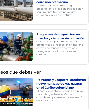
corrosión prematura
La soldadura en campo exige
preparación, aplicación, inspección y
seguimiento técnico para evitar
corrosión y fallas prematuras.
Programas de inspección en
marcha y circuitos de corrosión
Guía práctica para implementar
programas de inspección en marcha,
controlar circuitos de corrosión y
proteger activos industriales en
servicio.
deos que debes ver
Petrobras y Ecopetrol confirman
nuevo hallazgo de gas natural
en el Caribe colombiano
El pozo exploratorio Sandía-1 amplía el
potencial gasífero del Caribe
colombiano y avanza en la evaluación
de nuevas reservas.