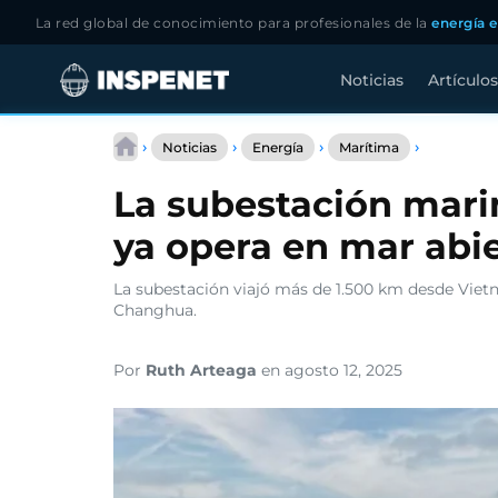
La red global de conocimiento para profesionales de la
energía e
Noticias
Artículos
Saltar
La
al
›
›
›
›
Noticias
Energía
Marítima
subestaci
contenido
marina
La subestación mari
de
Taipower
ya opera en mar abi
Fase
II
ya
La subestación viajó más de 1.500 km desde Vietn
opera
Changhua.
en
mar
abierto
Por
Ruth Arteaga
en agosto 12, 2025