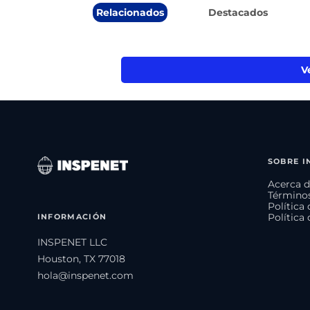
Relacionados
Destacados
V
SOBRE I
Acerca d
Términos
Política
INFORMACIÓN
Política
INSPENET LLC
Houston, TX 77018
hola@inspenet.com