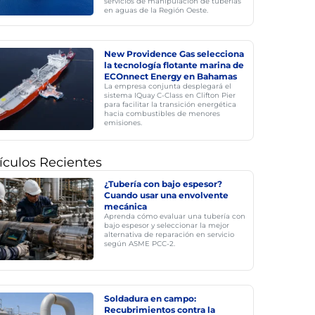
servicios de manipulación de tuberías
en aguas de la Región Oeste.
New Providence Gas selecciona
la tecnología flotante marina de
ECOnnect Energy en Bahamas
La empresa conjunta desplegará el
sistema IQuay C-Class en Clifton Pier
para facilitar la transición energética
hacia combustibles de menores
emisiones.
ículos Recientes
¿Tubería con bajo espesor?
Cuando usar una envolvente
mecánica
Aprenda cómo evaluar una tubería con
bajo espesor y seleccionar la mejor
alternativa de reparación en servicio
según ASME PCC-2.
Soldadura en campo:
Recubrimientos contra la