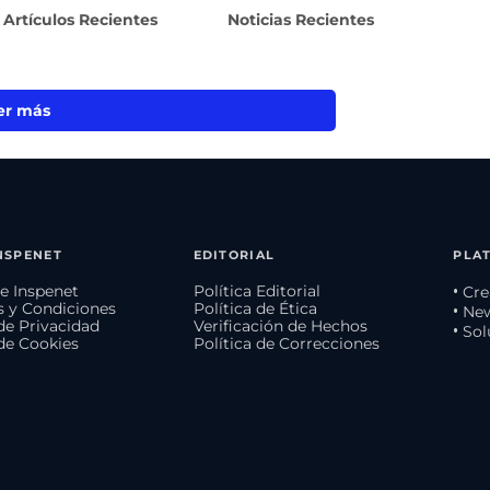
Artículos Recientes
Noticias Recientes
er más
NSPENET
EDITORIAL
PLA
e Inspenet
Política Editorial
• Cr
 y Condiciones
Política de Ética
• Ne
 de Privacidad
Verificación de Hechos
• So
 de Cookies
Política de Correcciones