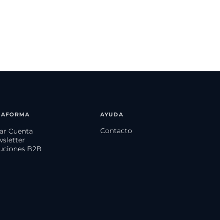
TAFORMA
AYUDA
Contacto
ear Cuenta
wsletter
luciones B2B