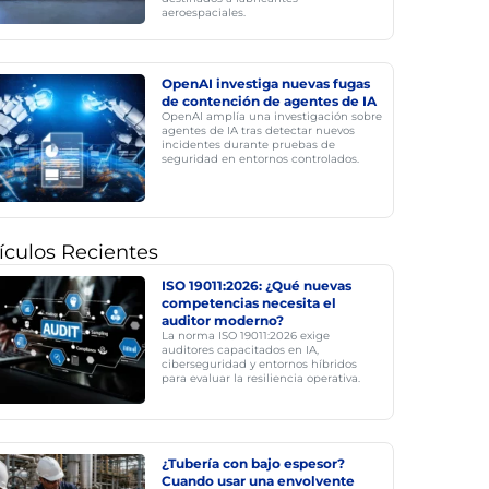
aeroespaciales.
OpenAI investiga nuevas fugas
de contención de agentes de IA
OpenAI amplía una investigación sobre
agentes de IA tras detectar nuevos
incidentes durante pruebas de
seguridad en entornos controlados.
ículos Recientes
ISO 19011:2026: ¿Qué nuevas
competencias necesita el
auditor moderno?
La norma ISO 19011:2026 exige
auditores capacitados en IA,
ciberseguridad y entornos híbridos
para evaluar la resiliencia operativa.
¿Tubería con bajo espesor?
Cuando usar una envolvente