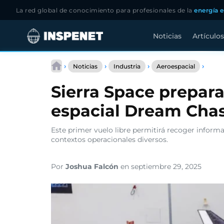
La red global de conocimiento para profesionales de la
energía e
Noticias
Artículos
Saltar
Sierra
al
›
›
›
›
Noticias
Industria
Aeroespacial
Spac
contenido
prepa
Sierra Space prepara
el
prime
espacial Dream Cha
avión
espac
Drea
Este primer vuelo libre permitirá recoger inform
Chase
contextos operacionales diversos.
Por
Joshua Falcón
en septiembre 29, 2025