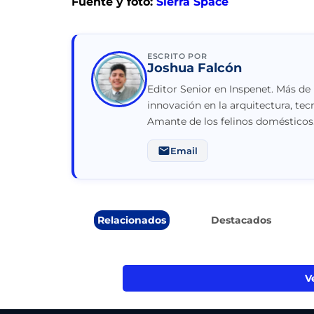
Fuente y foto:
Sierra Space
ESCRITO POR
Joshua Falcón
Editor Senior en Inspenet. Más de
innovación en la arquitectura, tec
Amante de los felinos domésticos
Email
Relacionados
Destacados
V