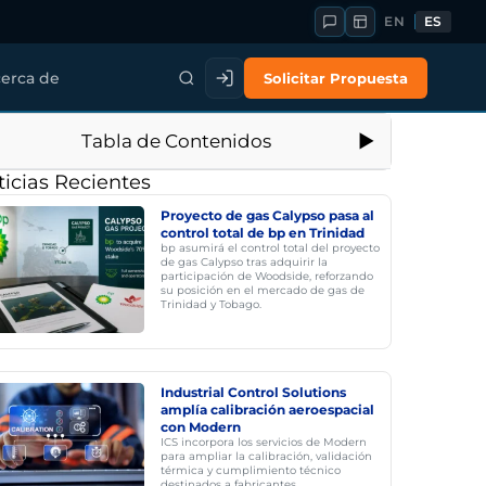
EN
ES
Solicitar Propuesta
erca de
Tabla de Contenidos
icias Recientes
Proyecto de gas Calypso pasa al
control total de bp en Trinidad
bp asumirá el control total del proyecto
de gas Calypso tras adquirir la
participación de Woodside, reforzando
su posición en el mercado de gas de
Trinidad y Tobago.
Industrial Control Solutions
amplía calibración aeroespacial
con Modern
ICS incorpora los servicios de Modern
para ampliar la calibración, validación
térmica y cumplimiento técnico
destinados a fabricantes