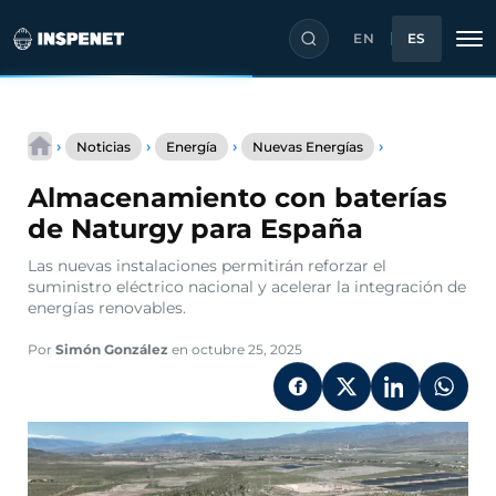
EN
ES
Saltar
Almacenamie
al
›
›
›
›
Noticias
Energía
Nuevas Energías
con
contenido
baterías
Almacenamiento con baterías
de
Naturgy
de Naturgy para España
para
España
Las nuevas instalaciones permitirán reforzar el
suministro eléctrico nacional y acelerar la integración de
energías renovables.
Por
Simón González
en octubre 25, 2025