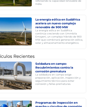
reforzando la capacidad renovable de
India.
La energía eólica en Sudáfrica
acelera un nuevo complejo
renovable de 900 MW
La energía eólica en Sudáfrica
continúa creciendo con Ummbila
Emoyeni, un complejo híbrido de 900
MW que combinará generación eólica,
solar y almacenamiento energético.
ículos Recientes
Soldadura en campo:
Recubrimientos contra la
corrosión prematura
La soldadura en campo exige
preparación, aplicación, inspección y
seguimiento técnico para evitar
corrosión y fallas prematuras.
Programas de inspección en
marcha y circuitos de corrosión