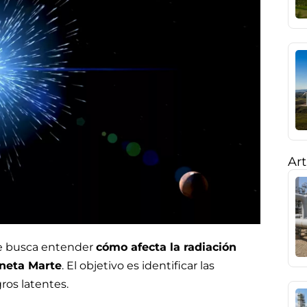
Art
ue busca entender
cómo afecta la radiación
aneta Marte
. El objetivo es identificar las
gros latentes.