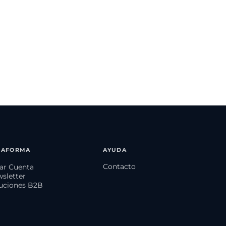
TAFORMA
AYUDA
Contacto
ear Cuenta
wsletter
luciones B2B