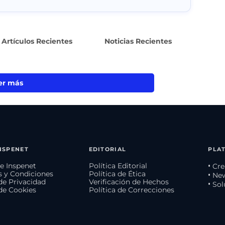
Artículos Recientes
Noticias Recientes
er más
NSPENET
EDITORIAL
PLA
e Inspenet
Política Editorial
• Cr
 y Condiciones
Política de Ética
• Ne
 de Privacidad
Verificación de Hechos
• So
 de Cookies
Política de Correcciones