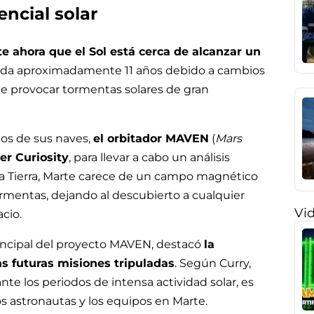
ncial solar
te ahora que el Sol está cerca de alcanzar un
ada aproximadamente 11 años debido a cambios
e provocar tormentas solares de gran
dos de sus naves,
el orbitador MAVEN
(
Mars
er Curiosity
, para llevar a cabo un análisis
 la Tierra, Marte carece de un campo magnético
ormentas, dejando al descubierto a cualquier
Vi
acio.
incipal del proyecto MAVEN, destacó
la
as futuras misiones tripuladas
. Según Curry,
nte los periodos de intensa actividad solar, es
s astronautas y los equipos en Marte.