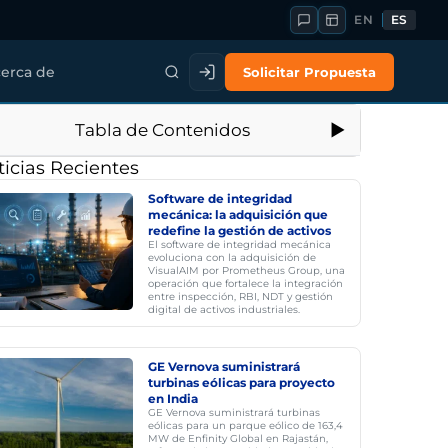
EN
ES
Solicitar Propuesta
erca de
Tabla de Contenidos
icias Recientes
Software de integridad
mecánica: la adquisición que
redefine la gestión de activos
El software de integridad mecánica
evoluciona con la adquisición de
VisualAIM por Prometheus Group, una
operación que fortalece la integración
entre inspección, RBI, NDT y gestión
digital de activos industriales.
GE Vernova suministrará
turbinas eólicas para proyecto
en India
GE Vernova suministrará turbinas
eólicas para un parque eólico de 163,4
MW de Enfinity Global en Rajastán,