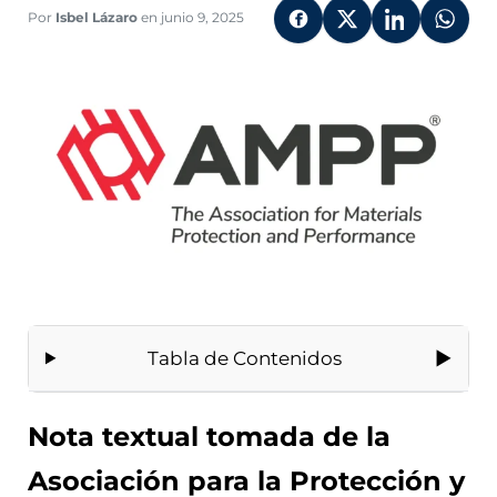
en
Por
Isbel Lázaro
en junio 9, 2025
los
oficios
marítimos
y
técnicos
Tabla de Contenidos
Nota textual tomada de la
Asociación para la Protección y