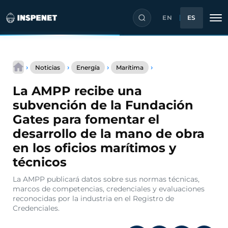
EN
ES
Saltar
La
al
›
›
›
›
Noticias
Energía
Marítima
AMPP
contenido
recibe
La AMPP recibe una
una
subvención
subvención de la Fundación
de
Gates para fomentar el
la
Fundación
desarrollo de la mano de obra
Gates
en los oficios marítimos y
para
fomentar
técnicos
el
desarrollo
La AMPP publicará datos sobre sus normas técnicas,
de
marcos de competencias, credenciales y evaluaciones
la
reconocidas por la industria en el Registro de
mano
Credenciales.
de
obra