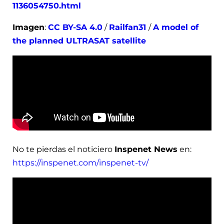
1136054750.html
Imagen
:
CC BY-SA 4.0
/
Railfan31
/
A model of
the planned ULTRASAT satellite
No te pierdas el noticiero
Inspenet News
en:
https://inspenet.com/inspenet-tv/