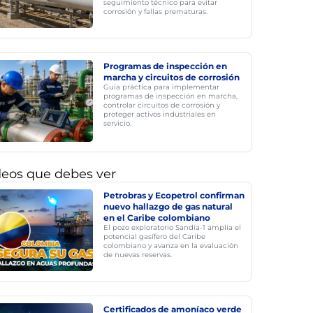
seguimiento técnico para evitar
corrosión y fallas prematuras.
Programas de inspección en
marcha y circuitos de corrosión
Guía práctica para implementar
programas de inspección en marcha,
controlar circuitos de corrosión y
proteger activos industriales en
servicio.
deos que debes ver
Petrobras y Ecopetrol confirman
nuevo hallazgo de gas natural
en el Caribe colombiano
El pozo exploratorio Sandía-1 amplía el
potencial gasífero del Caribe
colombiano y avanza en la evaluación
de nuevas reservas.
Certificados de amoníaco verde