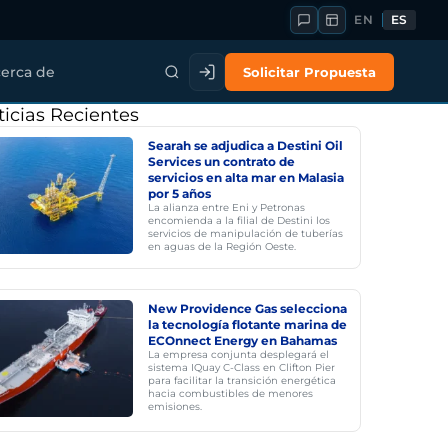
EN
ES
Solicitar Propuesta
erca de
icias Recientes
Searah se adjudica a Destini Oil
Services un contrato de
servicios en alta mar en Malasia
por 5 años
La alianza entre Eni y Petronas
encomienda a la filial de Destini los
servicios de manipulación de tuberías
en aguas de la Región Oeste.
New Providence Gas selecciona
la tecnología flotante marina de
ECOnnect Energy en Bahamas
La empresa conjunta desplegará el
sistema IQuay C-Class en Clifton Pier
para facilitar la transición energética
hacia combustibles de menores
emisiones.