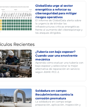
GlobalData urge al sector
energético a reforzar su
ciberseguridad para mitigar
riesgos operativos
El informe de GlobalData alerta sobre
la urgencia de blindar las
infraestructuras críticas energéticas
frente al aumento del ciberespionaje y
los ataques dirigidos.
ículos Recientes
¿Tubería con bajo espesor?
Cuando usar una envolvente
mecánica
Aprenda cómo evaluar una tubería con
bajo espesor y seleccionar la mejor
alternativa de reparación en servicio
según ASME PCC-2.
Soldadura en campo:
Recubrimientos contra la
corrosión prematura
La soldadura en campo exige
preparación, aplicación, inspección y