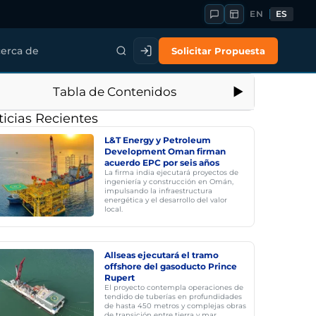
EN
ES
Solicitar Propuesta
erca de
Tabla de Contenidos
icias Recientes
L&T Energy y Petroleum
Development Oman firman
acuerdo EPC por seis años
La firma india ejecutará proyectos de
ingeniería y construcción en Omán,
impulsando la infraestructura
energética y el desarrollo del valor
local.
Allseas ejecutará el tramo
offshore del gasoducto Prince
Rupert
El proyecto contempla operaciones de
tendido de tuberías en profundidades
de hasta 450 metros y complejas obras
de transición entre tierra y mar.