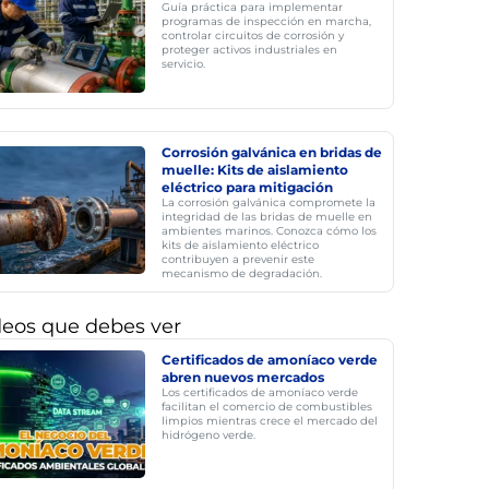
Guía práctica para implementar
programas de inspección en marcha,
controlar circuitos de corrosión y
proteger activos industriales en
servicio.
Corrosión galvánica en bridas de
muelle: Kits de aislamiento
eléctrico para mitigación
La corrosión galvánica compromete la
integridad de las bridas de muelle en
ambientes marinos. Conozca cómo los
kits de aislamiento eléctrico
contribuyen a prevenir este
mecanismo de degradación.
deos que debes ver
Certificados de amoníaco verde
abren nuevos mercados
Los certificados de amoníaco verde
facilitan el comercio de combustibles
limpios mientras crece el mercado del
hidrógeno verde.