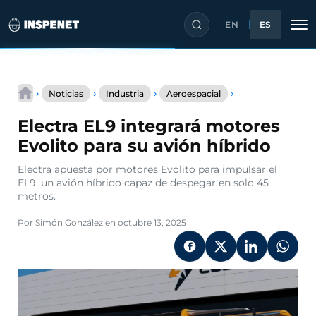
EN
ES
Saltar
Electra
al
›
›
›
›
Noticias
Industria
Aeroespacial
EL9
contenido
integrará
Electra EL9 integrará motores
motores
Evolito
Evolito para su avión híbrido
para
su
Electra apuesta por motores Evolito para impulsar el
avión
EL9, un avión híbrido capaz de despegar en solo 45
híbrido
metros.
Por Simón González en octubre 13, 2025