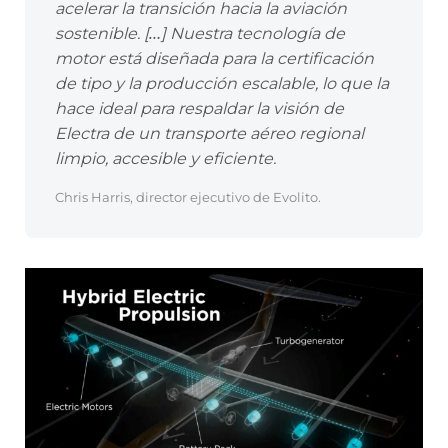
acelerar la transición hacia la aviación
sostenible. […] Nuestra tecnología de
motor está diseñada para la certificación
de tipo y la producción escalable, lo que la
hace ideal para respaldar la visión de
Electra de un transporte aéreo regional
limpio, accesible y eficiente.
Chris Harris, director ejecutivo de Evolito.