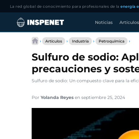
La red global de conocimiento para profesionales de la
energía e
Noticias
Artículos
Saltar
Sulf
al
›
›
›
›
Artículos
Industria
Petroquímica
de
contenido
sodi
Sulfuro de sodio: Ap
Apli
pre
precauciones y soste
y
sost
Sulfuro de sodio: Un compuesto clave para la efici
Por
Yolanda Reyes
en septiembre 25, 2024