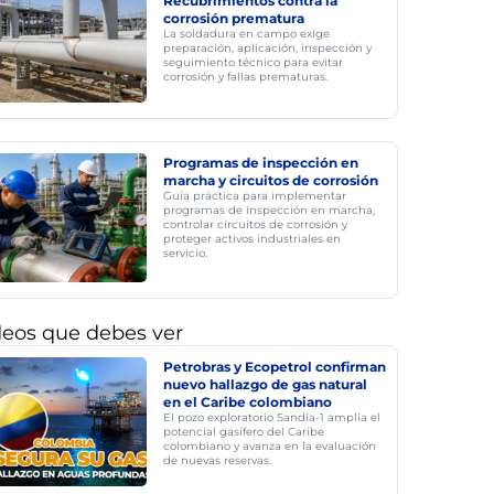
Recubrimientos contra la
corrosión prematura
La soldadura en campo exige
preparación, aplicación, inspección y
seguimiento técnico para evitar
corrosión y fallas prematuras.
Programas de inspección en
marcha y circuitos de corrosión
Guía práctica para implementar
programas de inspección en marcha,
controlar circuitos de corrosión y
proteger activos industriales en
servicio.
deos que debes ver
Petrobras y Ecopetrol confirman
nuevo hallazgo de gas natural
en el Caribe colombiano
El pozo exploratorio Sandía-1 amplía el
potencial gasífero del Caribe
colombiano y avanza en la evaluación
de nuevas reservas.