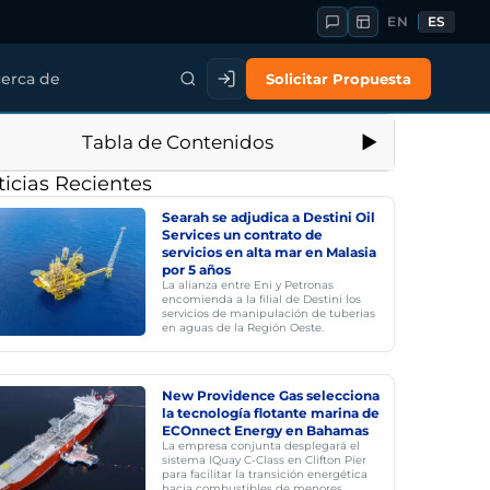
EN
ES
Solicitar Propuesta
erca de
Tabla de Contenidos
icias Recientes
Searah se adjudica a Destini Oil
Services un contrato de
servicios en alta mar en Malasia
por 5 años
La alianza entre Eni y Petronas
encomienda a la filial de Destini los
servicios de manipulación de tuberías
en aguas de la Región Oeste.
New Providence Gas selecciona
la tecnología flotante marina de
ECOnnect Energy en Bahamas
La empresa conjunta desplegará el
sistema IQuay C-Class en Clifton Pier
para facilitar la transición energética
hacia combustibles de menores