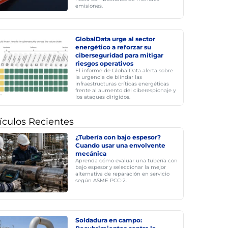
emisiones.
GlobalData urge al sector
energético a reforzar su
ciberseguridad para mitigar
riesgos operativos
El informe de GlobalData alerta sobre
la urgencia de blindar las
infraestructuras críticas energéticas
frente al aumento del ciberespionaje y
los ataques dirigidos.
ículos Recientes
¿Tubería con bajo espesor?
Cuando usar una envolvente
mecánica
Aprenda cómo evaluar una tubería con
bajo espesor y seleccionar la mejor
alternativa de reparación en servicio
según ASME PCC-2.
Soldadura en campo: