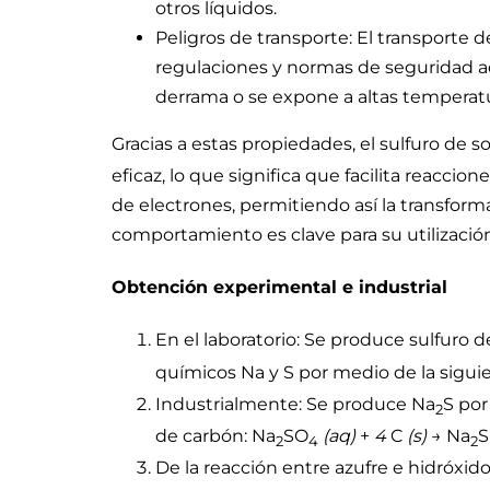
otros líquidos.
Peligros de transporte: El transporte d
regulaciones y normas de seguridad a
derrama o se expone a altas temperatu
Gracias a estas propiedades, el sulfuro de s
eficaz, lo que significa que facilita reaccio
de electrones, permitiendo así la transfor
comportamiento es clave para su utilización
Obtención experimental e industrial
En el laboratorio: Se produce sulfuro d
químicos Na y S por medio de la siguie
Industrialmente: Se produce Na
S por
2
de carbón: Na
SO
(aq)
+
4
C
(s)
→ Na
2
4
2
De la reacción entre azufre e hidróxi