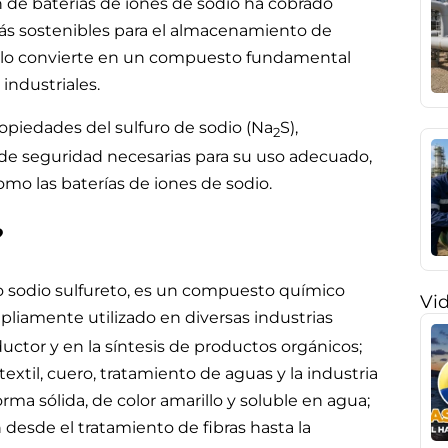
 de baterías de iones de sodio ha cobrado
ás sostenibles para el almacenamiento de
dio lo convierte en un compuesto fundamental
industriales.
propiedades del sulfuro de sodio (Na
S),
2
 de seguridad necesarias para su uso adecuado,
omo las baterías de iones de sodio.
?
o sodio sulfureto, es un compuesto químico
Vi
pliamente utilizado en diversas industrias
tor y en la síntesis de productos orgánicos;
textil, cuero, tratamiento de aguas y la industria
orma sólida, de color amarillo y soluble en agua;
 desde el tratamiento de fibras hasta la