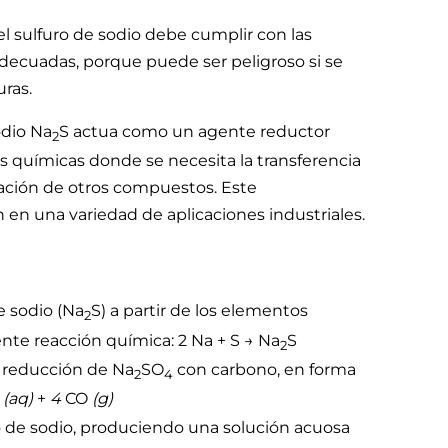
el sulfuro de sodio debe cumplir con las
decuadas, porque puede ser peligroso si se
ras.
odio Na
S actua como un agente reductor
2
nes químicas donde se necesita la transferencia
mación de otros compuestos. Este
 en una variedad de aplicaciones industriales.
e sodio (Na
S) a partir de los elementos
2
nte reacción química: 2 Na + S → Na
S
2
 reducción de Na
SO
con carbono, en forma
2
4
S
(aq)
+
4
CO
(g)
do de sodio, produciendo una solución acuosa