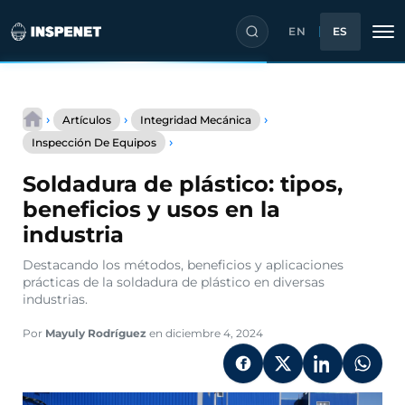
EN
ES
Saltar
al
›
›
›
Artículos
Integridad Mecánica
contenido
Soldadura
›
Inspección De Equipos
de
plástico:
Soldadura de plástico: tipos,
tipos,
beneficios
beneficios y usos en la
y
industria
usos
en
Destacando los métodos, beneficios y aplicaciones
la
prácticas de la soldadura de plástico en diversas
industria
industrias.
Por
Mayuly Rodríguez
en diciembre 4, 2024