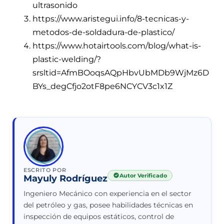
ultrasonido
https://www.aristegui.info/8-tecnicas-y-
metodos-de-soldadura-de-plastico/
https://www.hotairtools.com/blog/what-is-
plastic-welding/?
srsltid=AfmBOoqsAQpHbvUbMDb9WjMz6D
BYs_degCfjo2otF8pe6NCYCV3c1x1Z
ESCRITO POR
Autor Verificado
Mayuly Rodríguez
Ingeniero Mecánico con experiencia en el sector
del petróleo y gas, posee habilidades técnicas en
inspección de equipos estáticos, control de