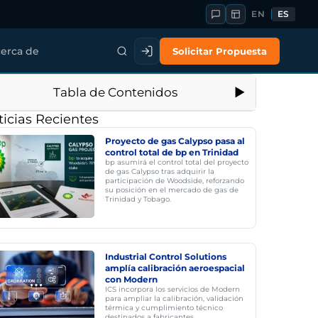
EN
ES
Solicitar Propuesta
erca de
Tabla de Contenidos
icias Recientes
Proyecto de gas Calypso pasa al
control total de bp en Trinidad
bp asumirá el control total del proyecto
de gas Calypso tras adquirir la
participación de Woodside, reforzando
su posición en el mercado de gas de
Trinidad y Tobago.
Industrial Control Solutions
amplía calibración aeroespacial
con Modern
ICS incorpora los servicios de Modern
para ampliar la calibración, validación
térmica y cumplimiento técnico
destinados a fabricantes