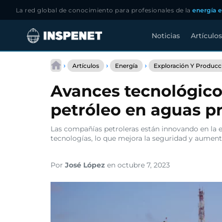
La red global de conocimiento para profesionales de la
energía e
Noticias
Artículos
Saltar
al
›
›
›
Artículos
Energía
Exploración Y Producc
contenido
Avances tecnológicos
petróleo en aguas p
Las compañías petroleras están innovando en la 
tecnologías, lo que mejora la seguridad y aumenta
Por
José López
en octubre 7, 2023