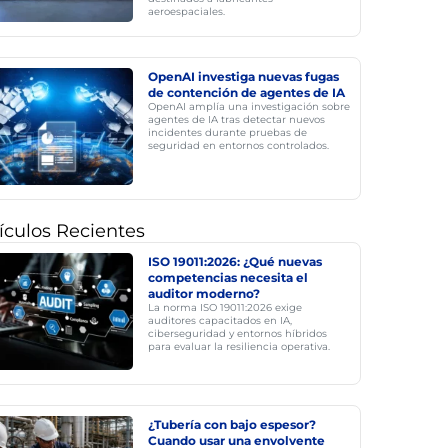
aeroespaciales.
OpenAI investiga nuevas fugas
de contención de agentes de IA
OpenAI amplía una investigación sobre
agentes de IA tras detectar nuevos
incidentes durante pruebas de
seguridad en entornos controlados.
ículos Recientes
ISO 19011:2026: ¿Qué nuevas
competencias necesita el
auditor moderno?
La norma ISO 19011:2026 exige
auditores capacitados en IA,
ciberseguridad y entornos híbridos
para evaluar la resiliencia operativa.
¿Tubería con bajo espesor?
Cuando usar una envolvente