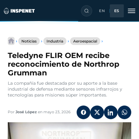
EN
ES
Saltar
Teledyne
al
›
›
›
›
Noticias
Industria
Aeroespacial
FLIR
contenido
OEM
Teledyne FLIR OEM recibe
recibe
reconocimiento
reconocimiento de Northrop
de
Grumman
Northrop
Grumman
La compañía fue destacada por su aporte a la base
industrial de defensa mediante sensores infrarrojos y
tecnologías para misiones súper importantes.
Por
José López
en mayo 23, 2026