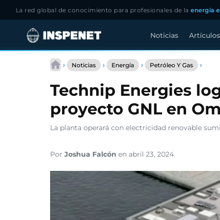
La red global de conocimiento para profesionales de la
energía e
Noticias
Artículos
Saltar
Tech
al
›
›
›
›
Noticias
Energía
Petróleo Y Gas
Ener
contenido
logra
Technip Energies log
contr
para
proyecto GNL en O
proy
GNL
en
La planta operará con electricidad renovable sum
Omá
Por
Joshua Falcón
en abril 23, 2024