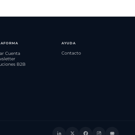
TAFORMA
AYUDA
Contacto
ear Cuenta
wsletter
luciones B2B