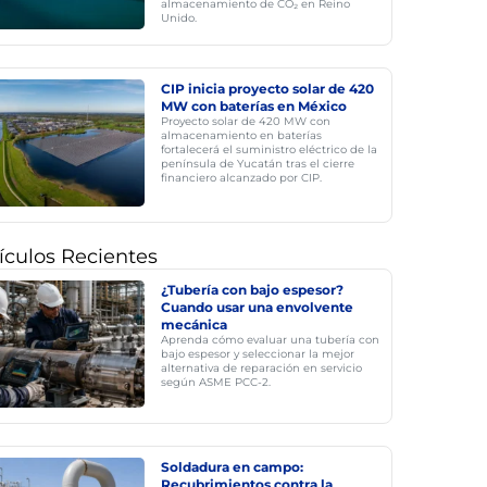
almacenamiento de CO₂ en Reino
Unido.
CIP inicia proyecto solar de 420
MW con baterías en México
Proyecto solar de 420 MW con
almacenamiento en baterías
fortalecerá el suministro eléctrico de la
península de Yucatán tras el cierre
financiero alcanzado por CIP.
ículos Recientes
¿Tubería con bajo espesor?
Cuando usar una envolvente
mecánica
Aprenda cómo evaluar una tubería con
bajo espesor y seleccionar la mejor
alternativa de reparación en servicio
según ASME PCC-2.
Soldadura en campo:
Recubrimientos contra la