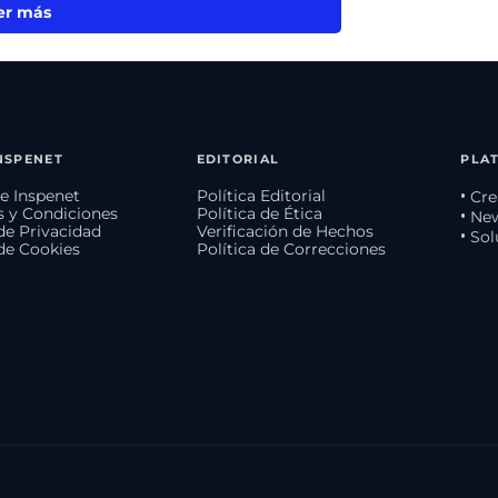
er más
NSPENET
EDITORIAL
PLA
e Inspenet
Política Editorial
• Cr
 y Condiciones
Política de Ética
• Ne
 de Privacidad
Verificación de Hechos
• So
 de Cookies
Política de Correcciones