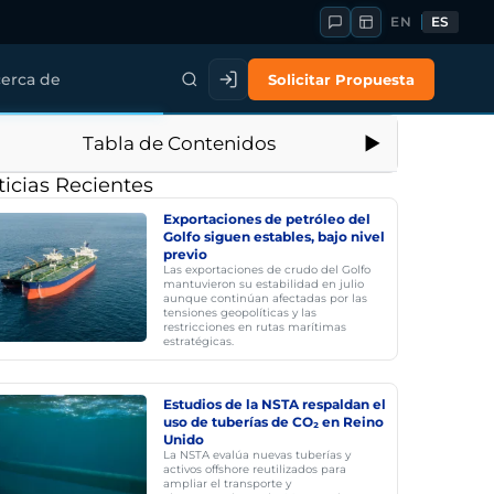
EN
ES
Solicitar Propuesta
erca de
Tabla de Contenidos
icias Recientes
Exportaciones de petróleo del
Golfo siguen estables, bajo nivel
previo
Las exportaciones de crudo del Golfo
mantuvieron su estabilidad en julio
aunque continúan afectadas por las
tensiones geopolíticas y las
restricciones en rutas marítimas
estratégicas.
Estudios de la NSTA respaldan el
uso de tuberías de CO₂ en Reino
Unido
La NSTA evalúa nuevas tuberías y
activos offshore reutilizados para
ampliar el transporte y