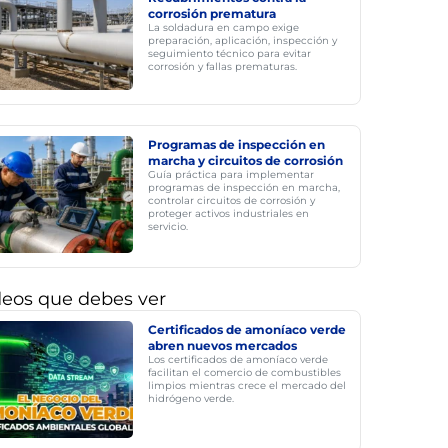
corrosión prematura
La soldadura en campo exige
preparación, aplicación, inspección y
seguimiento técnico para evitar
corrosión y fallas prematuras.
Programas de inspección en
marcha y circuitos de corrosión
Guía práctica para implementar
programas de inspección en marcha,
controlar circuitos de corrosión y
proteger activos industriales en
servicio.
deos que debes ver
Certificados de amoníaco verde
abren nuevos mercados
Los certificados de amoníaco verde
facilitan el comercio de combustibles
limpios mientras crece el mercado del
hidrógeno verde.