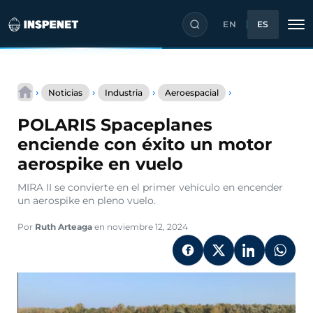
EN
ES
Saltar
POLARIS
al
›
›
›
›
Noticias
Industria
Aeroespacial
Spaceplanes
contenido
enciende
POLARIS Spaceplanes
con
éxito
enciende con éxito un motor
un
aerospike en vuelo
motor
aerospike
MIRA II se convierte en el primer vehículo en encender
en
un aerospike en pleno vuelo.
vuelo
Por
Ruth Arteaga
en noviembre 12, 2024