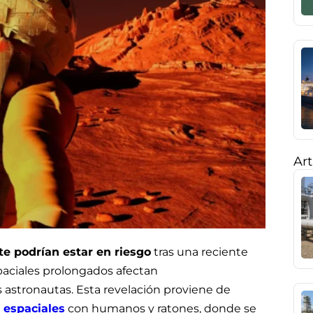
Art
e podrían estar en riesgo
tras una reciente
spaciales prolongados afectan
s astronautas. Esta revelación proviene de
 espaciales
con humanos y ratones, donde se