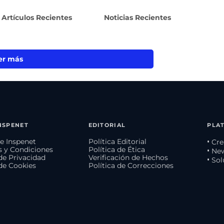
Artículos Recientes
Noticias Recientes
er más
NSPENET
EDITORIAL
PLA
e Inspenet
Política Editorial
• Cr
 y Condiciones
Política de Ética
• Ne
 de Privacidad
Verificación de Hechos
• So
 de Cookies
Política de Correcciones