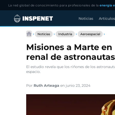
La red global de conocimiento para profesionales de la
energía e
Noticias
Artículos
Saltar
Misio
al
›
›
›
›
Noticias
Industria
Aeroespacial
a
contenido
Marte
Misiones a Marte en 
en
riesg
renal de astronautas
por
contr
renal
El estudio revela que los riñones de los astrona
de
espacio.
astro
Por
Ruth Arteaga
en junio 23, 2024