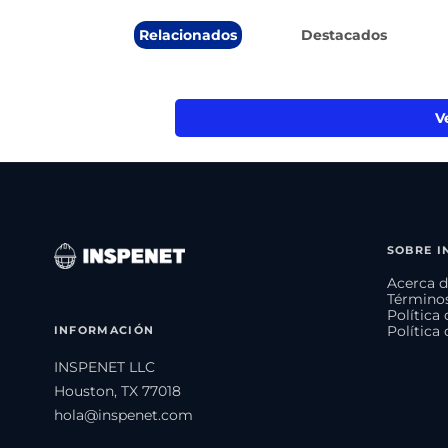
Relacionados
Destacados
V
SOBRE I
Acerca d
Términos
Política
INFORMACIÓN
Política
INSPENET LLC
Houston, TX 77018
hola@inspenet.com