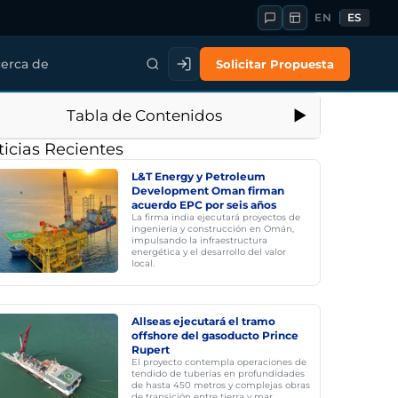
EN
ES
Solicitar Propuesta
erca de
Tabla de Contenidos
icias Recientes
L&T Energy y Petroleum
Development Oman firman
acuerdo EPC por seis años
La firma india ejecutará proyectos de
ingeniería y construcción en Omán,
impulsando la infraestructura
energética y el desarrollo del valor
local.
Allseas ejecutará el tramo
offshore del gasoducto Prince
Rupert
El proyecto contempla operaciones de
tendido de tuberías en profundidades
de hasta 450 metros y complejas obras
de transición entre tierra y mar.