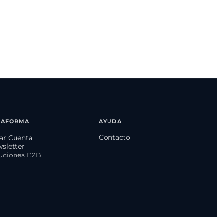
TAFORMA
AYUDA
Contacto
ear Cuenta
wsletter
luciones B2B