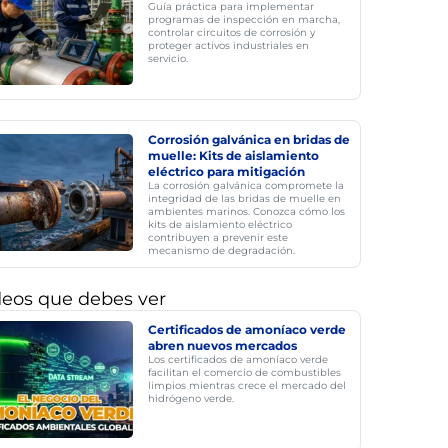
Guía práctica para implementar
programas de inspección en marcha,
controlar circuitos de corrosión y
proteger activos industriales en
servicio.
Corrosión galvánica en bridas de
muelle: Kits de aislamiento
eléctrico para mitigación
La corrosión galvánica compromete la
integridad de las bridas de muelle en
ambientes marinos. Conozca cómo los
kits de aislamiento eléctrico
contribuyen a prevenir este
mecanismo de degradación.
deos que debes ver
Certificados de amoníaco verde
abren nuevos mercados
Los certificados de amoníaco verde
facilitan el comercio de combustibles
limpios mientras crece el mercado del
hidrógeno verde.