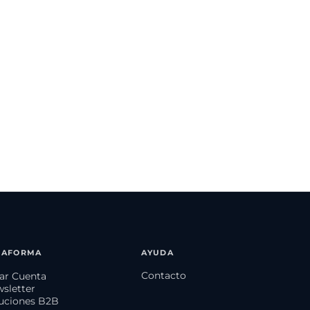
TAFORMA
AYUDA
Contacto
ear Cuenta
wsletter
luciones B2B