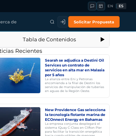
EN
ES
Solicitar Propuesta
erca de
Tabla de Contenidos
icias Recientes
Searah se adjudica a Destini Oil
Services un contrato de
servicios en alta mar en Malasia
por 5 años
La alianza entre Eni y Petronas
encomienda a la filial de Destini los
servicios de manipulación de tuberías
en aguas de la Región Oeste.
New Providence Gas selecciona
la tecnología flotante marina de
ECOnnect Energy en Bahamas
La empresa conjunta desplegará el
sistema IQuay C-Class en Clifton Pier
para facilitar la transición energética
hacia combustibles de menores