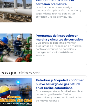
Recubrimientos contra la
corrosión prematura
La soldadura en campo exige
preparación, aplicación, inspección y
seguimiento técnico para evitar
corrosión y fallas prematuras.
Programas de inspección en
marcha y circuitos de corrosión
Guía práctica para implementar
programas de inspección en marcha,
controlar circuitos de corrosión y
proteger activos industriales en
servicio.
deos que debes ver
Petrobras y Ecopetrol confirman
nuevo hallazgo de gas natural
en el Caribe colombiano
El pozo exploratorio Sandía-1 amplía el
potencial gasífero del Caribe
colombiano y avanza en la evaluación
de nuevas reservas.