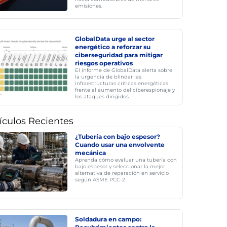
emisiones.
GlobalData urge al sector
energético a reforzar su
ciberseguridad para mitigar
riesgos operativos
El informe de GlobalData alerta sobre
la urgencia de blindar las
infraestructuras críticas energéticas
frente al aumento del ciberespionaje y
los ataques dirigidos.
ículos Recientes
¿Tubería con bajo espesor?
Cuando usar una envolvente
mecánica
Aprenda cómo evaluar una tubería con
bajo espesor y seleccionar la mejor
alternativa de reparación en servicio
según ASME PCC-2.
Soldadura en campo: