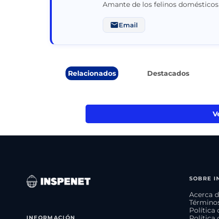
Amante de los felinos domésticos
Email
Relacionados
Destacados
V
SOBRE I
Acerca d
Términos
Política
INFORMACIÓN
Política