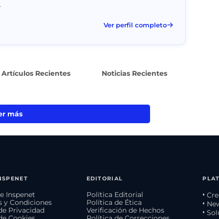
.
Ver perfil completo
Artículos Recientes
Noticias Recientes
er más
NSPENET
EDITORIAL
PLA
e Inspenet
Política Editorial
• Cr
 y Condiciones
Política de Ética
• Ne
 de Privacidad
Verificación de Hechos
• So
 de Cookies
Política de Correcciones