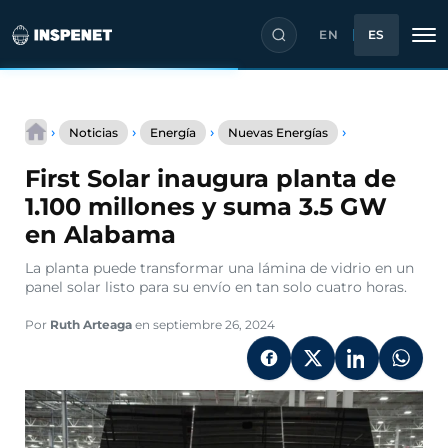
EN
ES
Saltar
First
al
›
›
›
›
Noticias
Energía
Nuevas Energías
Solar
contenido
inaugura
First Solar inaugura planta de
planta
de
1.100 millones y suma 3.5 GW
1.100
en Alabama
millones
y
La planta puede transformar una lámina de vidrio en un
suma
panel solar listo para su envío en tan solo cuatro horas.
3.5
GW
en
Por
Ruth Arteaga
en septiembre 26, 2024
Alabama