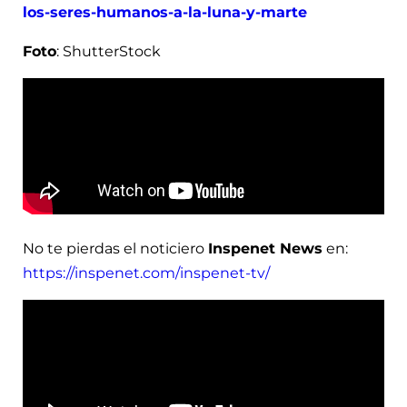
los-seres-humanos-a-la-luna-y-marte
Foto
: ShutterStock
No te pierdas el noticiero
Inspenet News
en:
https://inspenet.com/inspenet-tv/