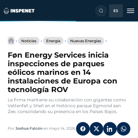
ES
Saltar
Føn
al
›
›
›
›
Noticias
Energía
Nuevas Energías
Energy
contenido
Services
Føn Energy Services inicia
inicia
inspecciones
inspecciones de parques
de
eólicos marinos en 14
parques
eólicos
instalaciones de Europa con
marinos
tecnología ROV
en
14
La firma mantiene su colaboración con gigantes como
instalaciones
Vattenfall y Shell en el histórico parque Egmond aan
de
Europa
Zee, consolidando su presencia en los Países Bajos.
con
tecnología
ROV
Por
Joshua Falcón
en mayo 14, 2026