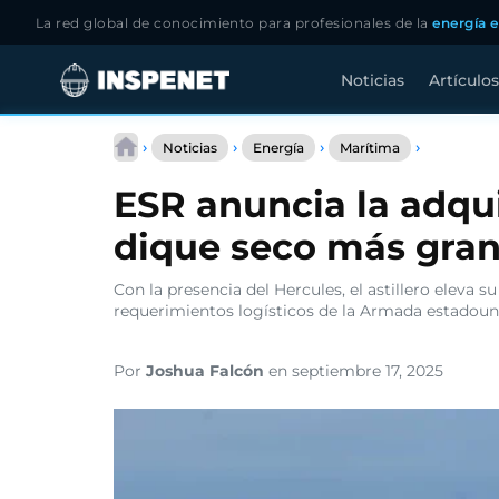
La red global de conocimiento para profesionales de la
energía e
Noticias
Artículos
Saltar
ESR
al
›
›
›
›
Noticias
Energía
Marítima
anuncia
contenido
la
ESR anuncia la adqui
adquisici
del
dique seco más gra
Hercules,
el
dique
Con la presencia del Hercules, el astillero eleva 
seco
requerimientos logísticos de la Armada estadoun
más
grande
de
Por
Joshua Falcón
en septiembre 17, 2025
Puget
Sound