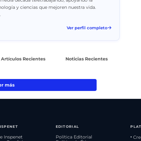
nología y ciencias que mejoren nuestra vida.
.
Ver perfil completo
Artículos Recientes
Noticias Recientes
er más
NSPENET
EDITORIAL
PLA
e Inspenet
Política Editorial
• Cr