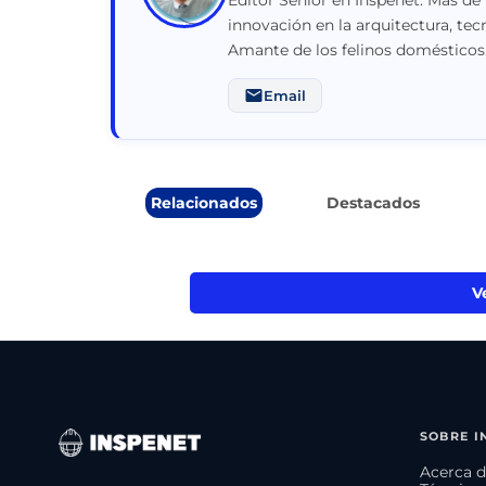
innovación en la arquitectura, tec
Amante de los felinos domésticos
Email
Relacionados
Destacados
V
SOBRE I
Acerca d