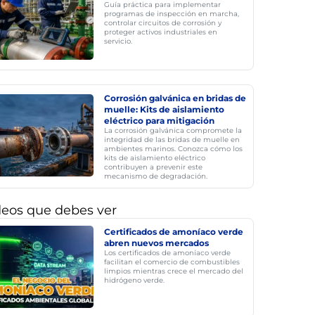
Guía práctica para implementar
programas de inspección en marcha,
controlar circuitos de corrosión y
proteger activos industriales en
servicio.
Corrosión galvánica en bridas de
muelle: Kits de aislamiento
eléctrico para mitigación
La corrosión galvánica compromete la
integridad de las bridas de muelle en
ambientes marinos. Conozca cómo los
kits de aislamiento eléctrico
contribuyen a prevenir este
mecanismo de degradación.
deos que debes ver
Certificados de amoníaco verde
abren nuevos mercados
Los certificados de amoníaco verde
facilitan el comercio de combustibles
limpios mientras crece el mercado del
hidrógeno verde.