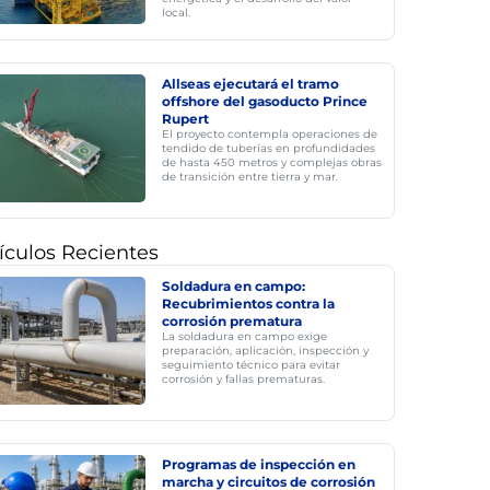
local.
Allseas ejecutará el tramo
offshore del gasoducto Prince
Rupert
El proyecto contempla operaciones de
tendido de tuberías en profundidades
de hasta 450 metros y complejas obras
de transición entre tierra y mar.
ículos Recientes
Soldadura en campo:
Recubrimientos contra la
corrosión prematura
La soldadura en campo exige
preparación, aplicación, inspección y
seguimiento técnico para evitar
corrosión y fallas prematuras.
Programas de inspección en
marcha y circuitos de corrosión