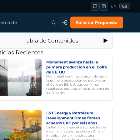
EN
ES
Solicitar Propuesta
erca de
Tabla de Contenidos
icias Recientes
Monument avanza hacia la
primera producción en el Golfo
de EE. UU.
Monument continúa avanzando hacia
la primera producción de petróleo en
el Golfo de EE. UU. tras confirmar
resultados positivos en su programa de
perforación.
L&T Energy y Petroleum
Development Oman firman
acuerdo EPC por seis años
La firma india ejecutará proyectos de
ingeniería y construcción en Omán,
impulsando la infraestructura
energética y el desarrollo del valor