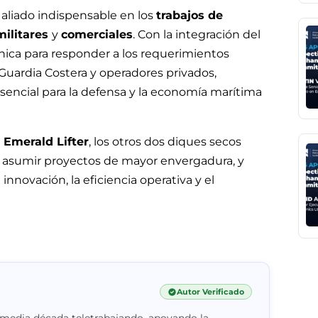
aliado indispensable en los
trabajos de
militares
y
comerciales
. Con la integración del
écnica para responder a los requerimientos
Guardia Costera y operadores privados,
encial para la defensa y la economía marítima
l
Emerald Lifter
, los otros dos diques secos
 asumir proyectos de mayor envergadura, y
nnovación, la eficiencia operativa y el
Autor Verificado
 media década teletrabajando, apoyando la